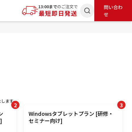
索
13:00まで
のご注文で
問い合わ
最短即日発送
せ
たします。
2
3
ン
Windowsタブレットプラン [研修・
]
セミナー向け]