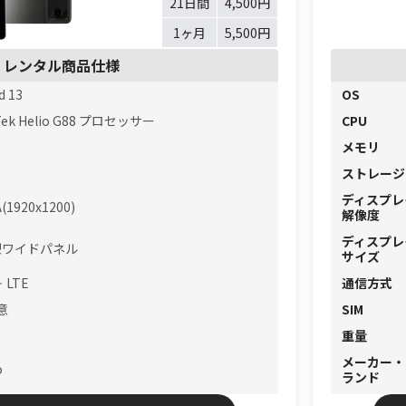
21日間
4,500円
1ヶ月
5,500円
レンタル商品仕様
d 13
OS
Tek Helio G88 プロセッサー
CPU
メモリ
ストレージ
ディスプレ
(1920x1200)
解像度
ディスプレ
5型ワイドパネル
サイズ
＋ LTE
通信方式
意
SIM
重量
メーカー・
o
ランド