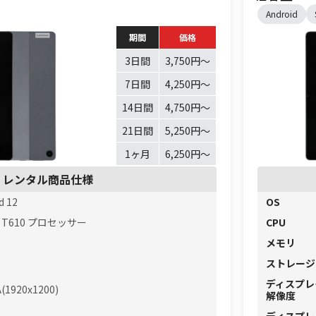
Android
期間
価格
3日間
3,750円〜
7日間
4,250円〜
14日間
4,750円〜
21日間
5,250円〜
1ヶ月
6,250円〜
レンタル商品仕様
d 12
OS
oc T610 プロセッサー
CPU
メモリ
ストレージ
ディスプレ
(1920x1200)
解像度