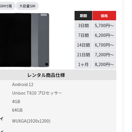
SIM付属
大容量SIM
期間
価格
3日間
5,700円〜
7日間
6,200円〜
14日間
6,700円〜
21日間
7,200円〜
1ヶ月
8,200円〜
レンタル商品仕様
Android 12
Unisoc T610 プロセッサー
4GB
64GB
イ
WUXGA(1920x1200)