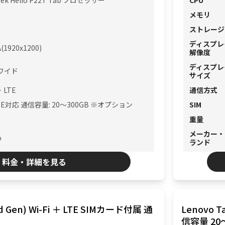
Tek Helio P22T Tab プロセッサー
CPU
メモリ
ストレージ
ディスプレ
(1920x1200)
解像度
ディスプレ
型ワイド
サイズ
＋ LTE
通信方式
TE対応 通信容量: 20〜300GB ※オプション
SIM
重量
メーカー・
o
ランド
料金・詳細を見る
rd Gen) Wi-Fi ＋ LTE SIMカード付属 通
Lenovo T
信容量 20