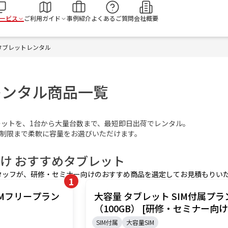
検
ービス
ご利用ガイド
事例紹介
よくあるご質問
会社概要
タブレットレンタル
レンタル商品一覧
sタブレットを、1台から大量台数まで、最短即日出荷でレンタル。
無制限まで柔軟に容量をお選びいただけます。
け おすすめ
タブレット
タッフが、
研修・セミナー
向けのおすすめ商品を選定してお見積もりい
1
IMフリープラン
大容量 タブレット SIM付属プラ
]
（100GB） [研修・セミナー向け
SIM付属
大容量SIM