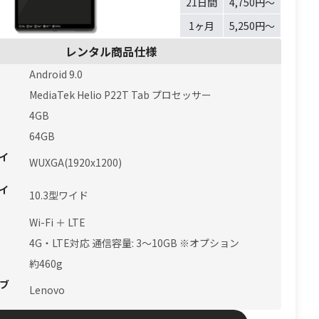
21日間
4,750円〜
1ヶ月
5,250円〜
レンタル商品仕様
Android 9.0
MediaTek Helio P22T Tab プロセッサー
4GB
64GB
イ
WUXGA(1920x1200)
イ
10.3型ワイド
Wi-Fi ＋ LTE
4G・LTE対応 通信容量: 3〜10GB ※オプション
約460g
ブ
Lenovo