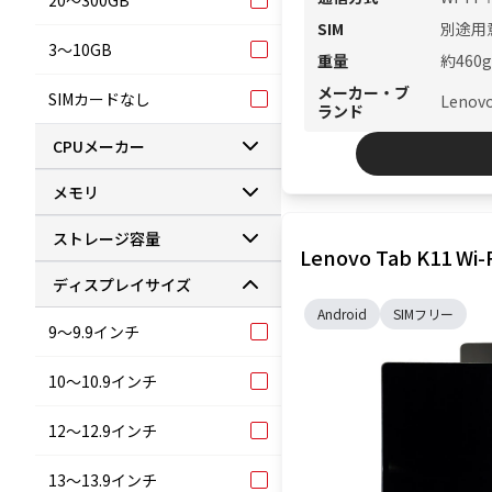
20〜300GB
SIM
別途用
3〜10GB
重量
約460g
メーカー・ブ
SIMカードなし
Lenov
ランド
CPUメーカー
メモリ
ストレージ容量
Lenovo Tab K11 W
ディスプレイサイズ
Android
SIMフリー
9～9.9インチ
10～10.9インチ
12～12.9インチ
13～13.9インチ