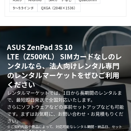
9～9.9インチ
QXGA（2048×1536）
ASUS ZenPad 3S 10
LTE（Z500KL） SIMカードなしのレ
ンタルなら、法人向けレンタル専門
のレンタルマーケットをぜひご利用
ください
レンタルマーケットでは、1日から長期間のレンタルま
で、最短即日発送で全国対応いたします。
さらにソフトウェアなどの事前セットアップなども可能
です。まずはお気軽に、お問い合わせ・お見積もりくだ
さい。
※ご契約内容や商品によって、対応可能なレンタル期間・納品日、セット