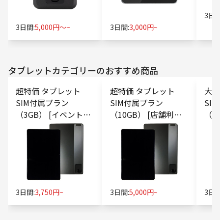
3日間
3日間:
5,000円〜~
3日間:
3,000円~
タブレット
カテゴリーのおすすめ商品
超特価 タブレット
超特価 タブレット
大容
SIM付属プラン
SIM付属プラン
SI
（3GB） [イベント・
（10GB） [店舗利
（1
展示会向け]
用・POSレジ向け]
ミナ
3日間:
3,750円~
3日間:
5,000円~
3日間