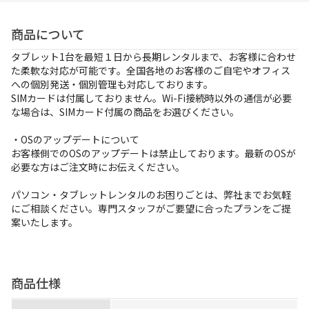
お支払方法
商品について
事例紹介
タブレット1台を最短１日から長期レンタルまで、お客様に合わせ
た柔軟な対応が可能です。全国各地のお客様のご自宅やオフィス
よくあるご質問
への個別発送・個別管理も対応しております。
SIMカードは付属しておりません。Wi-Fi接続時以外の通信が必要
会社概要
な場合は、SIMカード付属の商品をお選びください。
・OSのアップデートについて
お客様側でのOSのアップデートは禁止しております。最新のOSが
かんたん見積もり
必要な方はご注文時にお伝えください。
パソコン・タブレットレンタルのお困りごとは、弊社までお気軽
にご相談ください。専門スタッフがご要望に合ったプランをご提
050-3135-2199
案いたします。
受付時間 9：00〜17：30（土日祝休）
商品仕様