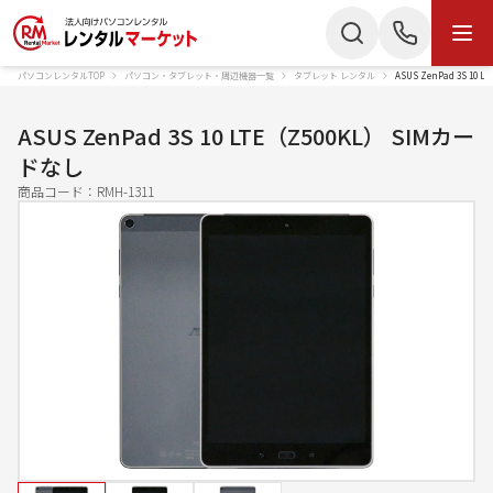
パソコンレンタルTOP
パソコン・タブレット・周辺機器一覧
タブレット レンタル
ASUS ZenPad 3S 1
商品・サービス
検索
お電話でのお問い合わせ
ASUS ZenPad 3S 10 LTE（Z500KL） SIMカー
商品カテゴリー
ドなし
050-3135-2199
商品コード：
RMH-1311
ノートパソコン
Mac
受付時間 9：00〜17：30（土日祝休）
デスクトップPC
IPad
Webでのお問い合わせ
タブレット
Wi-Fiルーター
お問い合わせ
スターリンク
液晶ディスプレイ
スマートフォン
プリンター
かんたん見積もり
プロジェクター
ペンタブレット