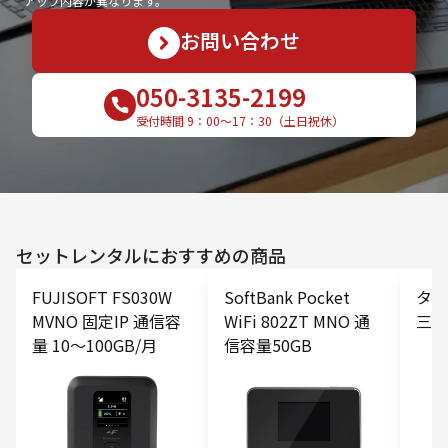
アップ内容が異なります。
お問い合わせ
050-3135-2199
受付時間 9：00〜17：30（土日祝休）
セットレンタルにおすすめの商品
FUJISOFT FS030W
SoftBank Pocket
タブ
MVNO 固定IP 通信容
WiFi 802ZT MNO 通
三脚
量 10〜100GB/月
信容量50GB