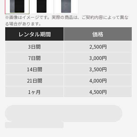
資料ダウンロード
展示会・オフィス什器
周辺機器
※画像はイメージです。実際の商品は、ご契約内容によって異な
ソフトウェア・オプショ
る場合があります。
ン
レンタル期間
価格
サービス・ソリューション
3日間
2,500円
標準サービス
安心補償プラン
7日間
3,000円
キッティング
データ消去
14日間
3,500円
設定・設置／オンサイト
21日間
4,000円
対応
1ヶ月
4,500円
ご利用ガイド
ご利用の流れ
ご返却方法
レンタル利用期間につい
配送について
て