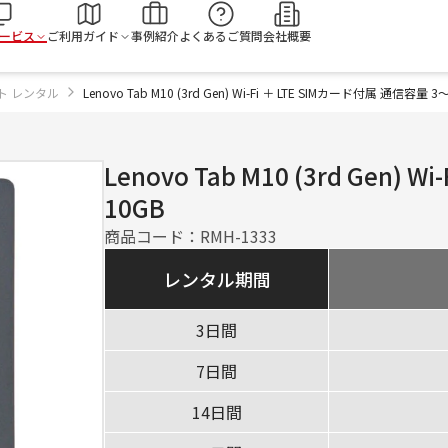
検
ービス
ご利用ガイド
事例紹介
よくあるご質問
会社概要
ト レンタル
Lenovo Tab M10 (3rd Gen) Wi-Fi ＋ LTE SIMカード付属 通信容量
Lenovo Tab M10 (3rd Gen)
10GB
商品コード：
RMH-1333
レンタル期間
3日間
7日間
14日間