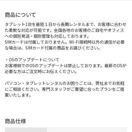
お支払方法
商品について
事例紹介
タブレット1台を最短１日から長期レンタルまで、お客様に合わせ
た柔軟な対応が可能です。全国各地のお客様のご自宅やオフィス
よくあるご質問
への個別発送・個別管理も対応しております。
SIMカードは付属しておりません。Wi-Fi接続時以外の通信が必要
会社概要
な場合は、SIMカード付属の商品をお選びください。
・OSのアップデートについて
お客様側でのOSのアップデートは禁止しております。最新のOSが
かんたん見積もり
必要な方はご注文時にお伝えください。
パソコン・タブレットレンタルのお困りごとは、弊社までお気軽
にご相談ください。専門スタッフがご要望に合ったプランをご提
050-3135-2199
案いたします。
受付時間 9：00〜17：30（土日祝休）
商品仕様