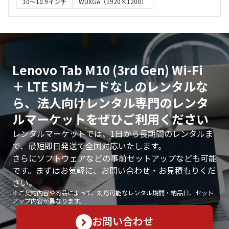
10～10.9インチ
WUXGA（1920×1200）
Lenovo Tab M10 (3rd Gen) Wi-Fi
＋ LTE SIMカードなしのレンタルな
ら、法人向けレンタル専門のレンタ
ルマーケットをぜひご利用ください
レンタルマーケットでは、1日から長期間のレンタルま
で、最短即日発送で全国対応いたします。
さらにソフトウェアなどの事前セットアップなども可能
です。まずはお気軽に、お問い合わせ・お見積もりくだ
さい。
※ご契約内容や商品によって、対応可能なレンタル期間・納品日、セット
アップ内容が異なります。
お問い合わせ