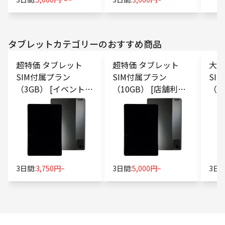
タブレット
カテゴリーのおすすめ商品
超特価 タブレット
超特価 タブレット
大容
SIM付属プラン
SIM付属プラン
SI
（3GB） [イベント・
（10GB） [店舗利
（1
展示会向け]
用・POSレジ向け]
ミナ
3日間:
3,750円~
3日間:
5,000円~
3日間