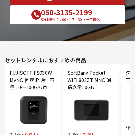
050-3135-2199
受付時間 9：00〜17：30（土日祝休）
セットレンタルにおすすめの商品
FUJISOFT FS030W
SoftBank Pocket
タブ
MVNO 固定IP 通信容
WiFi 802ZT MNO 通
三脚
量 10〜100GB/月
信容量50GB
3日間
3日間:
5,000円〜~
3日間:
3,000円~