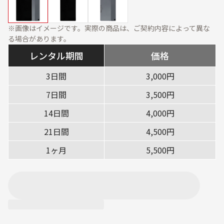
資料ダウンロード
展示会・オフィス什器
周辺機器
※画像はイメージです。実際の商品は、ご契約内容によって異な
ソフトウェア・オプショ
る場合があります。
ン
レンタル期間
価格
サービス・ソリューション
3日間
3,000円
標準サービス
安心補償プラン
7日間
3,500円
キッティング
データ消去
14日間
4,000円
設定・設置／オンサイト
21日間
4,500円
対応
1ヶ月
5,500円
ご利用ガイド
ご利用の流れ
ご返却方法
レンタル利用期間につい
配送について
て