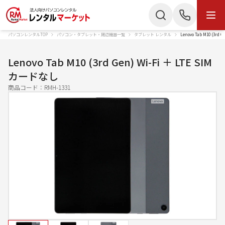
パソコンレンタルTOP
パソコン・タブレット・周辺機器一覧
タブレット レンタル
Lenovo Tab M10 (3r
商品・サービス
検索
お電話でのお問い合わせ
Lenovo Tab M10 (3rd Gen) Wi-Fi ＋ LTE SIM
商品カテゴリー
カードなし
050-3135-2199
商品コード：
RMH-1331
ノートパソコン
Mac
受付時間 9：00〜17：30（土日祝休）
デスクトップPC
IPad
Webでのお問い合わせ
タブレット
Wi-Fiルーター
お問い合わせ
スターリンク
液晶ディスプレイ
スマートフォン
プリンター
かんたん見積もり
プロジェクター
ペンタブレット