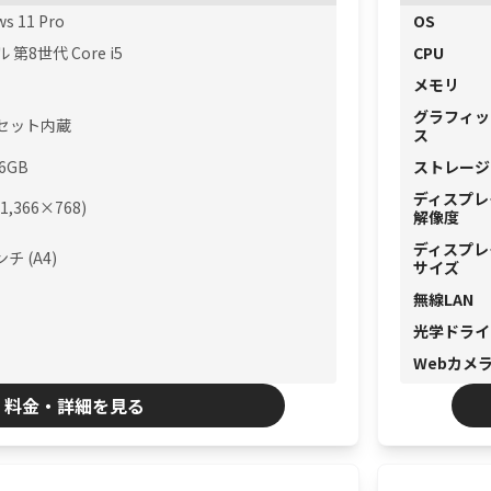
s 11 Pro
OS
第8世代 Core i5
CPU
メモリ
グラフィッ
セット内蔵
ス
56GB
ストレージ
ディスプレ
(1,366×768)
解像度
ディスプレ
ンチ (A4)
サイズ
無線LAN
光学ドライ
Webカメ
料金・詳細を見る