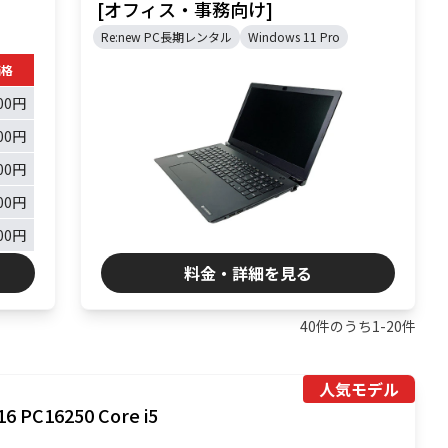
[オフィス・事務向け]
Re:new PC長期レンタル
Windows 11 Pro
価格
500円
000円
000円
500円
500円
料金・詳細を見る
40
件のうち
1
-
20
件
人気モデル
16 PC16250 Core i5