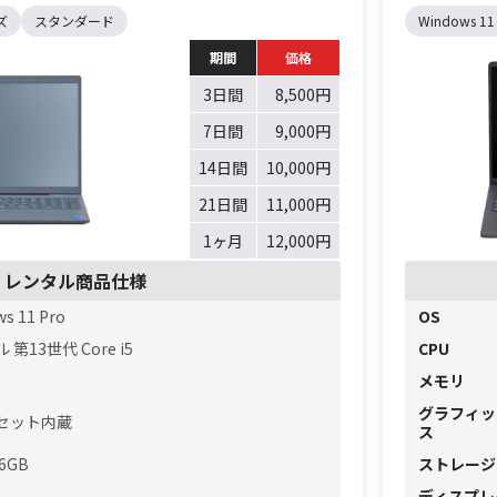
ズ
スタンダード
Windows 11
期間
価格
3日間
8,500円
7日間
9,000円
14日間
10,000円
21日間
11,000円
1ヶ月
12,000円
レンタル商品仕様
s 11 Pro
OS
第13世代 Core i5
CPU
メモリ
グラフィッ
セット内蔵
ス
56GB
ストレージ
ディスプレ