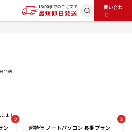
索
13:00まで
のご注文で
問い合わ
最短即日発送
せ
即日発送。
たします。
2
3
ラン
超特価 ノートパソコン 長期プラン