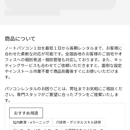
お支払方法
事例紹介
よくあるご質問
商品について
会社概要
ノートパソコン１台を最短１日から長期レンタルまで、お客様に
合わせた柔軟な対応が可能です。全国各地のお客様のご自宅やオ
フィスへの個別発送・個別管理も対応しております。また、キッ
ティングサービスも合わせてご依頼いただきますと、面倒な設定
かんたん見積もり
やインストール作業不要で商品到着後すぐにお使いいただけま
す。
050-3135-2199
パソコンレンタルのお困りごとは、弊社までお気軽にご相談くだ
さい。専門スタッフがご要望に合ったプランをご提案いたしま
受付時間 9：00〜17：30（土日祝休）
す。
おすすめ用途
社内教育・eラーニング
IT研修・デジタルスキル研修