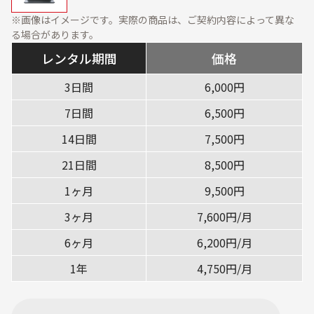
資料ダウンロード
展示会・オフィス什器
周辺機器
※画像はイメージです。実際の商品は、ご契約内容によって異な
る場合があります。
ソフトウェア・オプショ
ン
レンタル期間
価格
サービス・ソリューション
3日間
6,000円
7日間
6,500円
標準サービス
安心補償プラン
14日間
7,500円
キッティング
データ消去
21日間
8,500円
設定・設置／オンサイト
1ヶ月
9,500円
対応
3ヶ月
7,600円/月
ご利用ガイド
6ヶ月
6,200円/月
ご利用の流れ
ご返却方法
1年
4,750円/月
レンタル利用期間につい
配送について
て