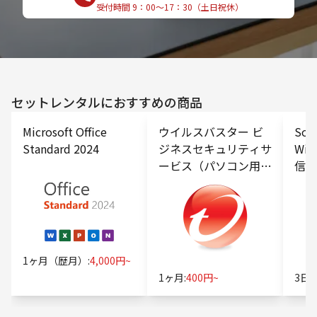
受付時間 9：00〜17：30（土日祝休）
セットレンタルにおすすめの商品
Microsoft Office
ウイルスバスター ビ
Sof
Standard 2024
ジネスセキュリティサ
WiF
ービス（パソコン用オ
信容
プション）
1ヶ月（歴月）:
4,000円~
1ヶ月:
400円~
3日間