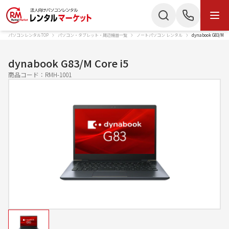
パソコンレンタルTOP
パソコン・タブレット・周辺機器一覧
ノートパソコン レンタル
dynabook G83/M 
商品・サービス
検索
お電話でのお問い合わせ
dynabook G83/M Core i5
商品カテゴリー
商品コード：
RMH-1001
050-3135-2199
ノートパソコン
Mac
受付時間 9：00〜17：30（土日祝休）
デスクトップPC
IPad
Webでのお問い合わせ
タブレット
Wi-Fiルーター
お問い合わせ
スターリンク
液晶ディスプレイ
スマートフォン
プリンター
かんたん見積もり
プロジェクター
ペンタブレット