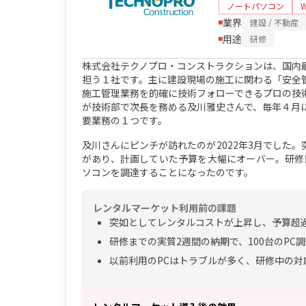
ノートパソコン
業界
建設 / 不動産
用途
研修
株式会社テクノプロ・コンストラクションは、国内
担う１社です。主に建設現場の施工に関わる「安全
施工管理業務を的確に技術フォローできるプロの技
が技術部で次長を務める及川雅史さんで、毎年４月
要業務の１つです。
及川さんにピンチが訪れたのが2022年3月でした
があり、計画していた予算を大幅にオーバー。研修
ソコンを調達することになったのです。
レンタルマーケット利用前の課題
突如としてレンタルコストが上昇し、予算超
研修までの実質2週間の納期で、100台のPC
以前利用のPCはトラブルが多く、研修中の対