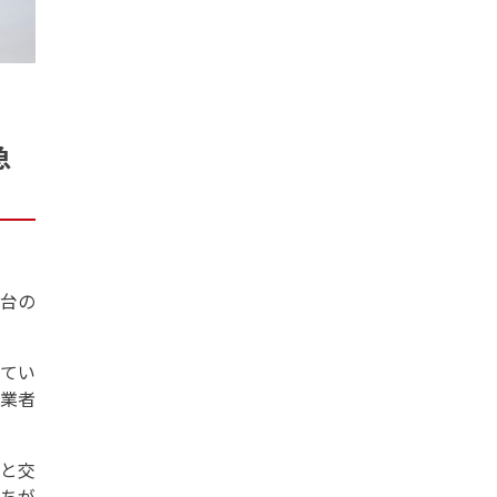
急
0台の
てい
ル業者
と交
ちが