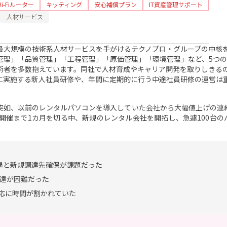
Wi-Fiルーター
キッティング
安心補償プラン
IT資産管理サポート
人材サービス
最大規模の技術系人材サービスを手がけるテクノプロ・グループの中核
管理」「品質管理」「工程管理」「原価管理」「環境管理」など、5つの
術者を多数抱えています。同社で人材育成やキャリア開発を取りしきる
に実施する新人社員研修や、年間に定期的に行う中途社員研修の運営は
。突如、以前のレンタルパソコンを導入していた会社から大幅値上げの連
開催まで1カ月を切る中、新規のレンタル会社を開拓し、急遽100台の
過と新規調達先確保が課題だった
調達が困難だった
応に時間が割かれていた