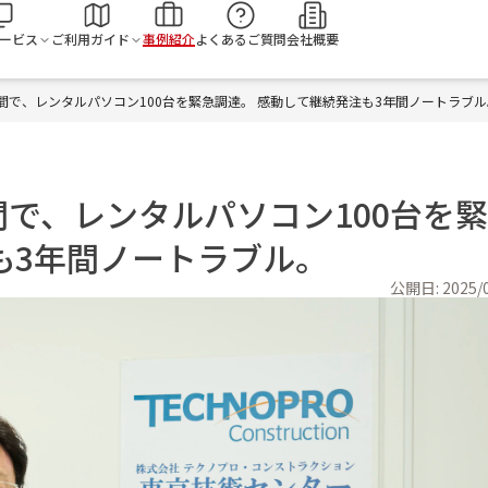
検
ービス
ご利用ガイド
事例紹介
よくあるご質問
会社概要
間で、レンタルパソコン100台を緊急調達。 感動して継続発注も3年間ノートラブル
で、レンタルパソコン100台を
も3年間ノートラブル。
公開日:
2025/