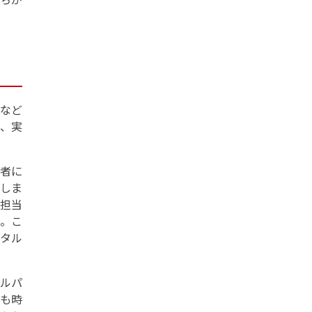
など
と、実
者に
しま
担当
た。こ
タル
ルパ
にも時