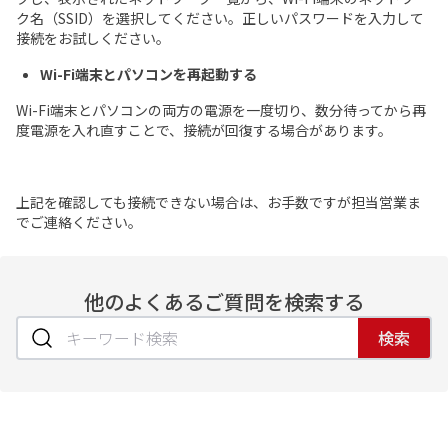
資料ダウンロード
ク名（SSID）を選択してください。正しいパスワードを入力して
展示会・オフィス什器
周辺機器
接続をお試しください。
ソフトウェア・オプショ
Wi-Fi端末とパソコンを再起動する
ン
Wi-Fi端末とパソコンの両方の電源を一度切り、数分待ってから再
サービス・ソリューション
度電源を入れ直すことで、接続が回復する場合があります。
標準サービス
安心補償プラン
上記を確認しても接続できない場合は、お手数ですが担当営業ま
キッティング
データ消去
でご連絡ください。
設定・設置／オンサイト
対応
他のよくあるご質問を検索する
ご利用ガイド
検索
ご利用の流れ
ご返却方法
レンタル利用期間につい
配送について
て