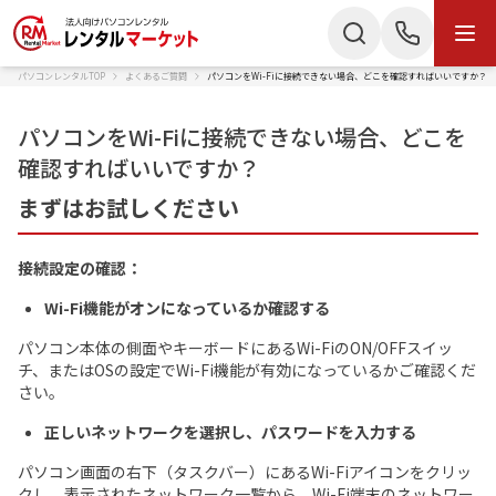
パソコンレンタルTOP
よくあるご質問
パソコンをWi-Fiに接続できない場合、どこを確認すればいいですか？
商品・サービス
検索
お電話でのお問い合わせ
パソコンをWi-Fiに接続できない場合、どこを
商品カテゴリー
確認すればいいですか？
050-3135-2199
まずはお試しください
ノートパソコン
Mac
受付時間 9：00〜17：30（土日祝休）
デスクトップPC
IPad
Webでのお問い合わせ
接続設定の確認：
Wi-Fi機能がオンになっているか確認する
タブレット
Wi-Fiルーター
お問い合わせ
パソコン本体の側面やキーボードにあるWi-FiのON/OFFスイッ
スターリンク
液晶ディスプレイ
チ、またはOSの設定でWi-Fi機能が有効になっているかご確認くだ
さい。
スマートフォン
プリンター
かんたん見積もり
正しいネットワークを選択し、パスワードを入力する
プロジェクター
ペンタブレット
パソコン画面の右下（タスクバー）にあるWi-Fiアイコンをクリッ
クし、表示されたネットワーク一覧から、Wi-Fi端末のネットワー