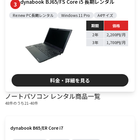
dynabook BJ65/FS Core i5 長期レンタル
3
Re:new PC長期レンタル
Windows 11 Pro
A4サイズ
期間
価格
2年
2,200円/月
3年
1,700円/月
料金・詳細を見る
ノートパソコン レンタル商品一覧
48
件のうち
21
-
40
件
dynabook B65/ER Core i7