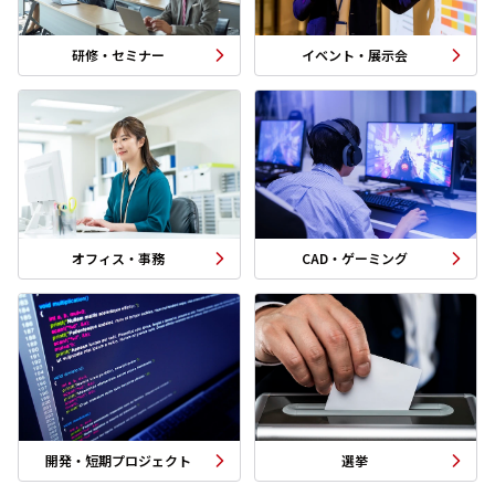
資料ダウンロード
展示会・オフィス什器
周辺機器
研修・セミナー
イベント・展示会
ソフトウェア・オプショ
ン
サービス・ソリューション
標準サービス
安心補償プラン
キッティング
データ消去
オフィス・事務
CAD・ゲーミング
設定・設置／オンサイト
対応
ご利用ガイド
ご利用の流れ
ご返却方法
レンタル利用期間につい
配送について
て
開発・短期プロジェクト
選挙