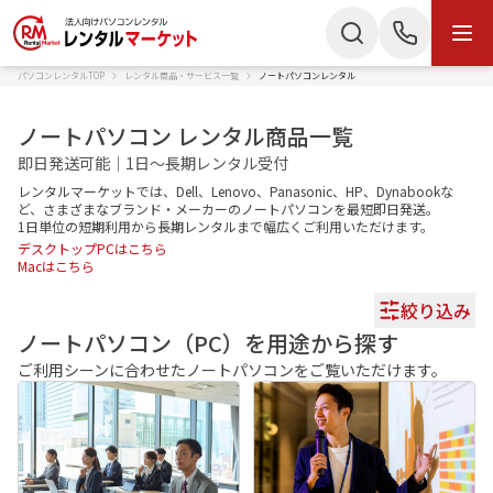
パソコンレンタルTOP
レンタル商品・サービス一覧
ノートパソコンレンタル
商品・サービス
検索
お電話でのお問い合わせ
ノートパソコン レンタル商品一覧
商品カテゴリー
即日発送可能｜1日～長期レンタル受付
050-3135-2199
レンタルマーケットでは、Dell、Lenovo、Panasonic、HP、Dynabookな
ノートパソコン
Mac
受付時間 9：00〜17：30（土日祝休）
ど、さまざまなブランド・メーカーのノートパソコンを最短即日発送。
1日単位の短期利用から長期レンタルまで幅広くご利用いただけます。
デスクトップPCはこちら
デスクトップPC
IPad
Webでのお問い合わせ
Macはこちら
タブレット
Wi-Fiルーター
絞り込み
お問い合わせ
ノートパソコン（PC）を用途から探す
スターリンク
液晶ディスプレイ
ご利用シーンに合わせたノートパソコンをご覧いただけます。
スマートフォン
プリンター
かんたん見積もり
プロジェクター
ペンタブレット