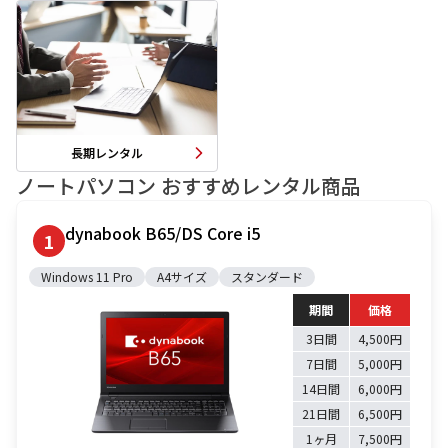
お支払方法
事例紹介
よくあるご質問
長期レンタル
会社概要
ノートパソコン
おすすめレンタル商品
dynabook B65/DS Core i5
かんたん見積もり
1
Windows 11 Pro
A4サイズ
スタンダード
050-3135-2199
期間
価格
受付時間 9：00〜17：30（土日祝休）
3日間
4,500円
7日間
5,000円
14日間
6,000円
21日間
6,500円
1ヶ月
7,500円