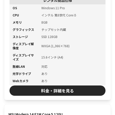
レンタル商品仕様
OS
Windows 11 Pro
CPU
インテル 第8世代 Core i5
メモリ
8GB
グラフィックス
チップセット内蔵
ストレージ
SSD 128GB
ディスプレイ解
WXGA (1,366×768)
像度
ディスプレイサ
15.6インチ (A4)
イズ
無線LAN
対応
光学ドライブ
あり
Webカメラ
あり
料金・詳細を見る
MSI Modern 14 F1M Core 5 120U