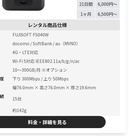
21日間
6,000円〜
1ヶ月
6,500円〜
レンタル商品仕様
FUJISOFT FS040W
docomo / SoftBank / au（MVNO）
4G・LTE対応
Wi-Fi 5対応 IEEE802.11a/b/g/n/ac
10〜300GB/月 ※オプション
度
下り 300Mbps / 上り 50Mbps
幅76.0mm × 高さ76.0mm × 厚さ19.6mm
続
15台
約142g
料金・詳細を見る