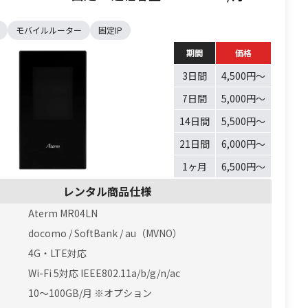
モバイルルーター
固定IP
期間
価格
3日間
4,500円〜
7日間
5,000円〜
14日間
5,500円〜
21日間
6,000円〜
1ヶ月
6,500円〜
レンタル商品仕様
Aterm MR04LN
docomo / SoftBank / au（MVNO）
4G・LTE対応
Wi-Fi 5対応 IEEE802.11a/b/g/n/ac
10〜100GB/月 ※オプション