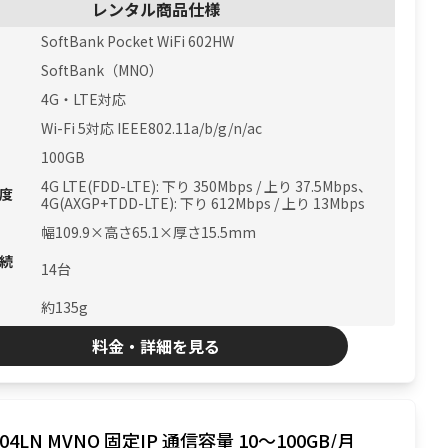
レンタル商品仕様
SoftBank Pocket WiFi 602HW
SoftBank（MNO）
4G・LTE対応
Wi-Fi 5対応 IEEE802.11a/b/g/n/ac
100GB
4G LTE(FDD-LTE): 下り 350Mbps / 上り 37.5Mbps、
度
4G(AXGP+TDD-LTE): 下り 612Mbps / 上り 13Mbps
幅109.9×高さ65.1×厚さ15.5mm
続
14台
約135g
料金・詳細を見る
Aterm MR04LN MVNO 固定IP 通信容量 10〜100GB/月