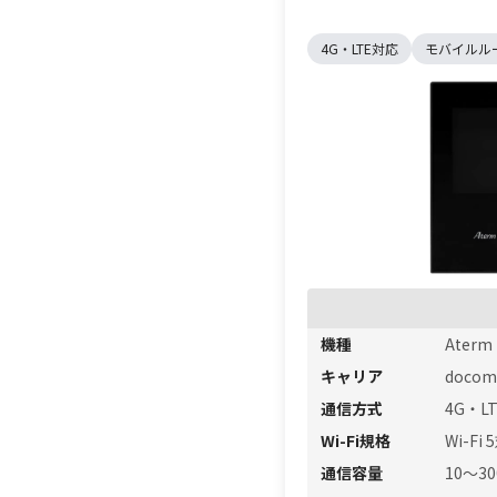
4G・LTE対応
モバイルル
機種
Aterm
キャリア
docom
通信方式
4G・L
Wi-Fi規格
Wi-Fi 
通信容量
10〜3