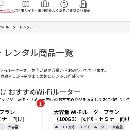
検
ービス
ご利用ガイド
事例紹介
よくあるご質問
会社概要
i-Fiルーターレンタル
ター レンタル商品一覧
-Fiルーターを、幅広い通信容量からお選びいただけます。
な商品を1日〜長期まで柔軟にレンタル可能です。
け おすすめ
Wi-Fiルーター
タッフが、
研修・セミナー
向けのおすすめ商品を選定してお見積もりい
1
ープラン
大容量 Wi-Fiルータープラン
ミナー向け]
（100GB） [研修・セミナー向け
ー
大容量
4G・LTE対応
モバイルルーター
大容量