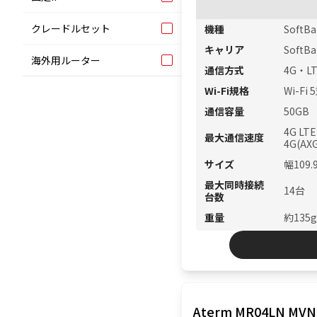
クレードルセット
機種
SoftBa
キャリア
SoftB
海外用ルーター
通信方式
4G・L
Wi-Fi規格
Wi-Fi 
通信容量
50GB
4G LT
最大通信速度
4G(AX
サイズ
幅109
最大同時接続
14台
台数
重量
約135g