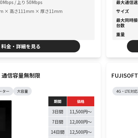
0Mbps / 上り 50Mbps
最大通信速
m × 高さ111mm × 厚さ11mm
サイズ
最大同時接
台数
重量
料金・詳細を見る
MNO 通信容量無制限
ーター
大容量
4G・LTE対応
期間
価格
3日間
11,500円〜
7日間
12,000円〜
14日間
12,500円〜