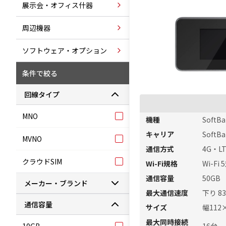
展示会・オフィス什器
周辺機器
ソフトウェア・オプション
条件で絞る
回線タイプ
MNO
機種
SoftBa
キャリア
SoftB
MVNO
通信方式
4G・L
クラウドSIM
Wi-Fi規格
Wi-Fi 
通信容量
50GB
メーカー・ブランド
最大通信速度
下り 83
通信容量
サイズ
幅112
最大同時接続