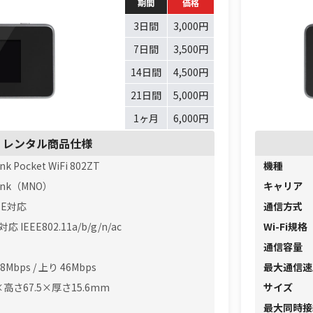
期間
価格
3日間
3,000円
7日間
3,500円
14日間
4,500円
21日間
5,000円
1ヶ月
6,000円
レンタル商品仕様
nk Pocket WiFi 802ZT
機種
ank（MNO）
キャリア
TE対応
通信方式
5対応 IEEE802.11a/b/g/n/ac
Wi-Fi規格
通信容量
8Mbps / 上り 46Mbps
最大通信速
×高さ67.5×厚さ15.6mm
サイズ
最大同時接