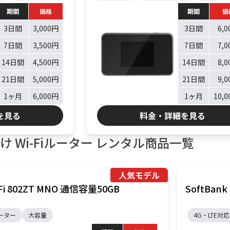
期間
価格
期間
価
3日間
3,000円
3日間
6,
7日間
3,500円
7日間
7,
14日間
4,500円
14日間
8,
21日間
5,000円
21日間
9,
1ヶ月
6,000円
1ヶ月
10,
を見る
料金・詳細を見る
 Wi-Fiルーター レンタル商品一覧
人気モデル
WiFi 802ZT MNO 通信容量50GB
SoftBank
ーター
大容量
4G・LTE対応