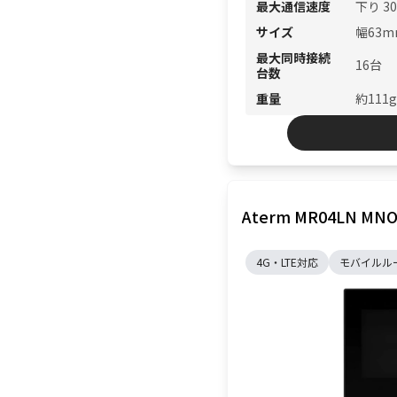
最大通信速度
下り 30
サイズ
幅63m
最大同時接続
16台
台数
重量
約111g
Aterm MR04LN 
4G・LTE対応
モバイルル