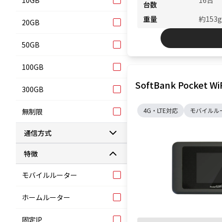
10GB
16台
台数
重量
約153g
20GB
50GB
100GB
SoftBank Pocket 
300GB
4G・LTE対応
モバイルル
無制限
通信方式
特徴
モバイルルーター
ホームルーター
固定IP