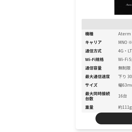
機種
Aterm
キャリア
MNO 
通信方式
4G・L
Wi-Fi規格
Wi-Fi 
通信容量
無制限
最大通信速度
下り 30
サイズ
幅63m
最大同時接続
16台
台数
重量
約111g