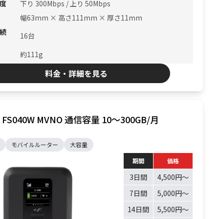
度
下り 300Mbps / 上り 50Mbps
幅63mm × 高さ111mm × 厚さ11mm
続
16台
約111g
料金・詳細を見る
FUJISOFT FS040W MVNO 通信容量 10〜300GB/月
モバイルルーター
大容量
期間
価格
3日間
4,500円〜
7日間
5,000円〜
14日間
5,500円〜