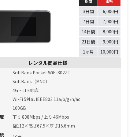
期間
価格
3日間
6,000円
7日間
7,000円
14日間
8,000円
21日間
9,000円
1ヶ月
10,000円
レンタル商品仕様
SoftBank Pocket WiFi 802ZT
SoftBank（MNO）
4G・LTE対応
Wi-Fi 5対応 IEEE802.11a/b/g/n/ac
100GB
度
下り 838Mbps / 上り 46Mbps
幅112×高さ67.5×厚さ15.6mm
続