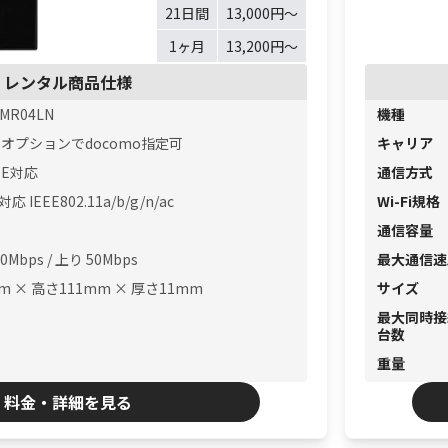
21日間
13,000円〜
1ヶ月
13,200円〜
レンタル商品仕様
 MR04LN
機種
※オプションでdocomo指定可
キャリア
TE対応
通信方式
5対応 IEEE802.11a/b/g/n/ac
Wi-Fi規格
通信容量
0Mbps / 上り 50Mbps
最大通信速
m × 高さ111mm × 厚さ11mm
サイズ
最大同時接
台数
重量
料金・詳細を見る