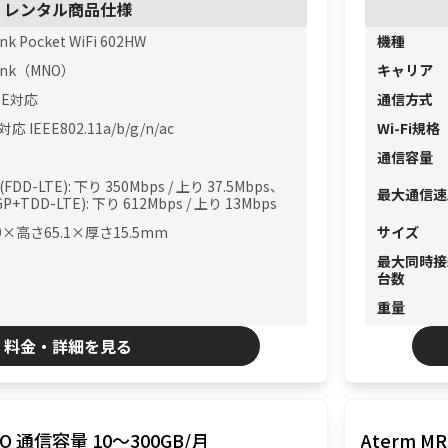
レンタル商品仕様
nk Pocket WiFi 602HW
機種
ank（MNO）
キャリア
TE対応
通信方式
5対応 IEEE802.11a/b/g/n/ac
Wi-Fi規格
通信容量
E(FDD-LTE): 下り 350Mbps / 上り 37.5Mbps、
最大通信速
GP+TDD-LTE): 下り 612Mbps / 上り 13Mbps
.9×高さ65.1×厚さ15.5mm
サイズ
最大同時接
台数
重量
料金・詳細を見る
Aterm MR04LN MVNO 通信容量 10〜300GB/月