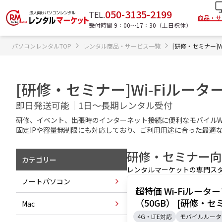
050-3135-2199
TEL.
商品・サ
受付時間 9：00〜17：30（土日祝休）
パソコンレンタルTOP
レンタル商品・サービス一覧
[研修・セミナー]W
[研修・セミナー]Wi-Fiルー
即日発送可能｜1日～長期レンタル受付
研修、イベント、出張時のインターネット接続に便利なモバイルWi
固定IPや容量無制限にも対応しており、ご利用用途に合った最適
研修・セミナー
向
カテゴリー
レンタルマーケットの専門ス
ノートパソコン
超特価 Wi-Fiルータ
（50GB） [研修・セ
Mac
4G・LTE対応
モバイルルータ