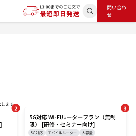
索
13:00まで
のご注文で
問い合わ
最短即日発送
せ
たします。
2
3
5G対応 Wi-Fiルータープラン（無制
]
限） [研修・セミナー向け]
5G対応
モバイルルーター
大容量