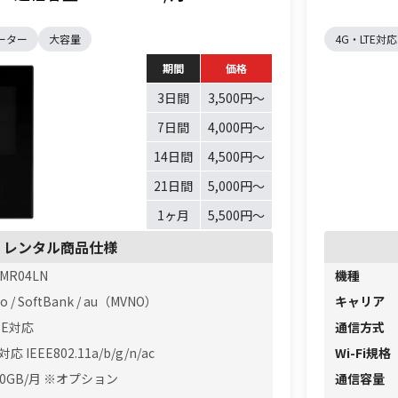
ーター
大容量
4G・LTE対応
期間
価格
3日間
3,500円〜
7日間
4,000円〜
14日間
4,500円〜
21日間
5,000円〜
1ヶ月
5,500円〜
レンタル商品仕様
 MR04LN
機種
o / SoftBank / au（MVNO）
キャリア
TE対応
通信方式
5対応 IEEE802.11a/b/g/n/ac
Wi-Fi規格
00GB/月 ※オプション
通信容量