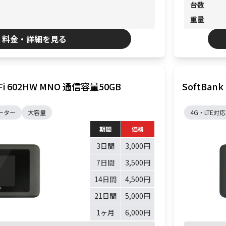
台数
重量
料金・詳細を見る
WiFi 602HW MNO 通信容量50GB
SoftBank
ーター
大容量
4G・LTE対応
期間
価格
3日間
3,000円
7日間
3,500円
14日間
4,500円
21日間
5,000円
1ヶ月
6,000円