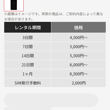
資料ダウンロード
展示会・オフィス什器
周辺機器
※画像はイメージです。実際の商品は、ご契約内容によって異な
ソフトウェア・オプショ
る場合があります。
ン
レンタル期間
価格
サービス・ソリューション
3日間
4,500円〜
標準サービス
安心補償プラン
7日間
5,000円〜
キッティング
データ消去
14日間
5,500円〜
設定・設置／オンサイト
21日間
6,000円〜
対応
1ヶ月
6,500円〜
ご利用ガイド
SIM発行手数料
2,000円
ご利用の流れ
ご返却方法
レンタル利用期間につい
配送について
て