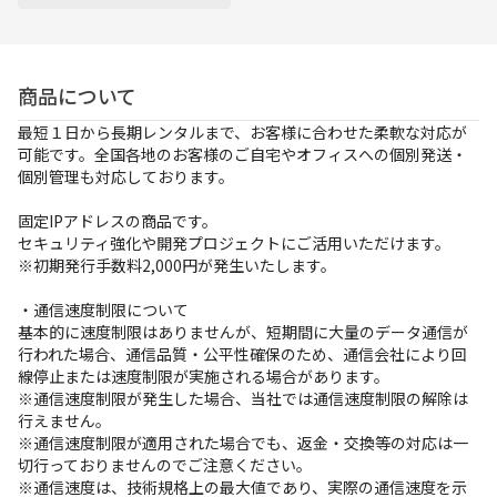
お支払方法
事例紹介
商品について
よくあるご質問
最短１日から長期レンタルまで、お客様に合わせた柔軟な対応が
可能です。全国各地のお客様のご自宅やオフィスへの個別発送・
会社概要
個別管理も対応しております。
固定IPアドレスの商品です。
セキュリティ強化や開発プロジェクトにご活用いただけます。
かんたん見積もり
※初期発行手数料2,000円が発生いたします。
・通信速度制限について
基本的に速度制限はありませんが、短期間に大量のデータ通信が
050-3135-2199
行われた場合、通信品質・公平性確保のため、通信会社により回
受付時間 9：00〜17：30（土日祝休）
線停止または速度制限が実施される場合があります。
※通信速度制限が発生した場合、当社では通信速度制限の解除は
行えません。
※通信速度制限が適用された場合でも、返金・交換等の対応は一
切行っておりませんのでご注意ください。
※通信速度は、技術規格上の最大値であり、実際の通信速度を示