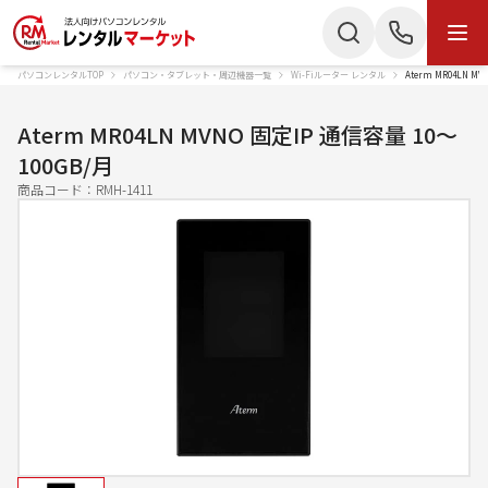
パソコンレンタルTOP
パソコン・タブレット・周辺機器一覧
Wi-Fiルーター レンタル
Aterm MR04LN M
商品・サービス
検索
お電話でのお問い合わせ
Aterm MR04LN MVNO 固定IP 通信容量 10〜
商品カテゴリー
100GB/月
050-3135-2199
商品コード：
RMH-1411
ノートパソコン
Mac
受付時間 9：00〜17：30（土日祝休）
デスクトップPC
IPad
Webでのお問い合わせ
タブレット
Wi-Fiルーター
お問い合わせ
スターリンク
液晶ディスプレイ
スマートフォン
プリンター
かんたん見積もり
プロジェクター
ペンタブレット