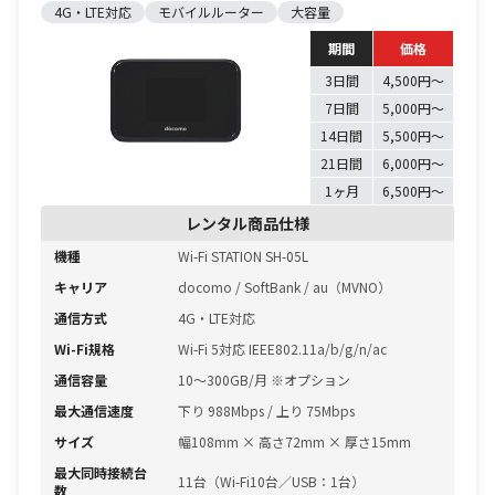
4G・LTE対応
モバイルルーター
大容量
期間
価格
3日間
4,500円〜
7日間
5,000円〜
14日間
5,500円〜
21日間
6,000円〜
1ヶ月
6,500円〜
レンタル商品仕様
機種
Wi-Fi STATION SH-05L
キャリア
docomo / SoftBank / au（MVNO）
通信方式
4G・LTE対応
Wi-Fi規格
Wi-Fi 5対応 IEEE802.11a/b/g/n/ac
通信容量
10〜300GB/月 ※オプション
最大通信速度
下り 988Mbps / 上り 75Mbps
サイズ
幅108mm × 高さ72mm × 厚さ15mm
最大同時接続台
11台（Wi-Fi10台／USB：1台）
数