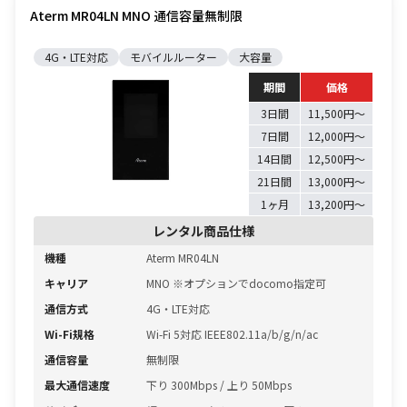
Aterm MR04LN MNO 通信容量無制限
4G・LTE対応
モバイルルーター
大容量
期間
価格
3日間
11,500円〜
7日間
12,000円〜
14日間
12,500円〜
21日間
13,000円〜
1ヶ月
13,200円〜
レンタル商品仕様
機種
Aterm MR04LN
キャリア
MNO ※オプションでdocomo指定可
通信方式
4G・LTE対応
Wi-Fi規格
Wi-Fi 5対応 IEEE802.11a/b/g/n/ac
通信容量
無制限
最大通信速度
下り 300Mbps / 上り 50Mbps