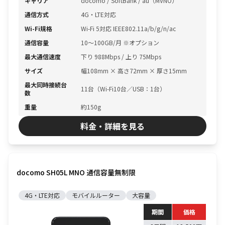
キャリア
docomo / SoftBank / au（MVNO）
通信方式
4G・LTE対応
Wi-Fi規格
Wi-Fi 5対応 IEEE802.11a/b/g/n/ac
通信容量
10〜100GB/月 ※オプション
最大通信速度
下り 988Mbps / 上り 75Mbps
サイズ
幅108mm × 高さ72mm × 厚さ15mm
最大同時接続台
11台（Wi-Fi10台／USB：1台）
数
重量
約150g
料金・詳細を見る
docomo SH05L MNO 通信容量無制限
4G・LTE対応
モバイルルーター
大容量
期間
価格