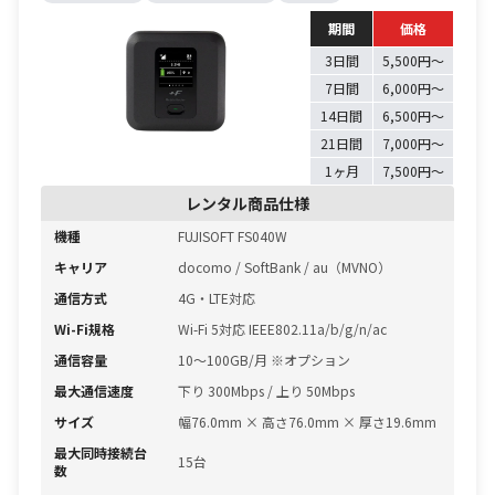
期間
価格
3日間
5,500円〜
7日間
6,000円〜
14日間
6,500円〜
21日間
7,000円〜
1ヶ月
7,500円〜
レンタル商品仕様
機種
FUJISOFT FS040W
キャリア
docomo / SoftBank / au（MVNO）
通信方式
4G・LTE対応
Wi-Fi規格
Wi-Fi 5対応 IEEE802.11a/b/g/n/ac
通信容量
10〜100GB/月 ※オプション
最大通信速度
下り 300Mbps / 上り 50Mbps
サイズ
幅76.0mm × 高さ76.0mm × 厚さ19.6mm
最大同時接続台
15台
数