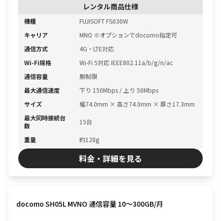
レンタル商品仕様
機種
FUJISOFT FS030W
キャリア
MNO ※オプションでdocomo指定可
通信方式
4G・LTE対応
Wi-Fi規格
Wi-Fi 5対応 IEEE802.11a/b/g/n/ac
通信容量
無制限
最大通信速度
下り 150Mbps / 上り 50Mbps
サイズ
幅74.0mm × 高さ74.0mm × 厚さ17.3mm
最大同時接続台
15台
数
重量
約128g
料金・詳細を見る
docomo SH05L MVNO 通信容量 10〜300GB/月