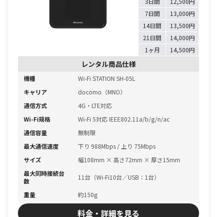
3日間
12,500円
7日間
13,000円
14日間
13,500円
21日間
14,000円
1ヶ月
14,500円
レンタル商品仕様
機種
Wi-Fi STATION SH-05L
キャリア
docomo（MNO）
通信方式
4G・LTE対応
Wi-Fi規格
Wi-Fi 5対応 IEEE802.11a/b/g/n/ac
通信容量
無制限
最大通信速度
下り 988Mbps / 上り 75Mbps
サイズ
幅108mm × 高さ72mm × 厚さ15mm
最大同時接続台
11台（Wi-Fi10台／USB：1台）
数
重量
約150g
料金・詳細を見る