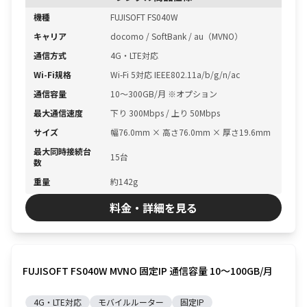
機種
FUJISOFT FS040W
キャリア
docomo / SoftBank / au（MVNO）
通信方式
4G・LTE対応
Wi-Fi規格
Wi-Fi 5対応 IEEE802.11a/b/g/n/ac
通信容量
10〜300GB/月 ※オプション
最大通信速度
下り 300Mbps / 上り 50Mbps
サイズ
幅76.0mm × 高さ76.0mm × 厚さ19.6mm
最大同時接続台
15台
数
重量
約142g
料金・詳細を見る
FUJISOFT FS040W MVNO 固定IP 通信容量 10〜100GB/月
4G・LTE対応
モバイルルーター
固定IP