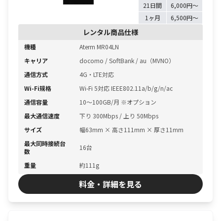
21日間
6,000円〜
1ヶ月
6,500円〜
レンタル商品仕様
機種
Aterm MR04LN
キャリア
docomo / SoftBank / au（MVNO）
通信方式
4G・LTE対応
Wi-Fi規格
Wi-Fi 5対応 IEEE802.11a/b/g/n/ac
通信容量
10〜100GB/月 ※オプション
最大通信速度
下り 300Mbps / 上り 50Mbps
サイズ
幅63mm × 高さ111mm × 厚さ11mm
最大同時接続台
16台
数
重量
約111g
料金・詳細を見る