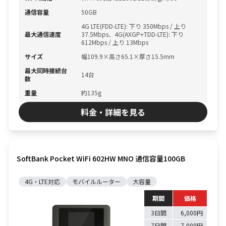
通信容量
50GB
4G LTE(FDD-LTE): 下り 350Mbps / 上り
最大通信速度
37.5Mbps、4G(AXGP+TDD-LTE): 下り
612Mbps / 上り 13Mbps
サイズ
幅109.9×高さ65.1×厚さ15.5mm
最大同時接続台
14台
数
重量
約135g
料金・詳細を見る
SoftBank Pocket WiFi 602HW MNO 通信容量100GB
4G・LTE対応
モバイルルーター
大容量
期間
価格
3日間
6,000円
7日間
7,000円