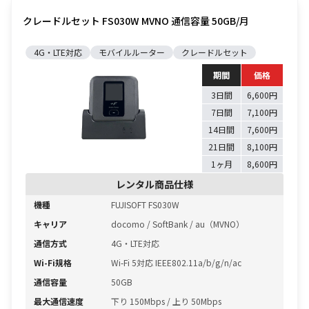
クレードルセット FS030W MVNO 通信容量 50GB/月
4G・LTE対応
モバイルルーター
クレードルセット
期間
価格
3日間
6,600円
7日間
7,100円
14日間
7,600円
21日間
8,100円
1ヶ月
8,600円
レンタル商品仕様
機種
FUJISOFT FS030W
キャリア
docomo / SoftBank / au（MVNO）
通信方式
4G・LTE対応
Wi-Fi規格
Wi-Fi 5対応 IEEE802.11a/b/g/n/ac
通信容量
50GB
最大通信速度
下り 150Mbps / 上り 50Mbps