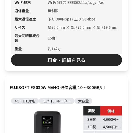
Wi-Fi規格
Wi-Fi 5対応 IEEE802.11a/b/g/n/ac
通信容量
無制限
最大通信速度
下り 300Mbps / 上り 50Mbps
サイズ
幅76.0mm × 高さ76.0mm × 厚さ19.6mm
最大同時接続台
15台
数
重量
約142g
料金・詳細を見る
FUJISOFT FS030W MVNO 通信容量 10〜300GB/月
4G・LTE対応
モバイルルーター
大容量
期間
価格
3日間
4,000円〜
7日間
4,500円〜