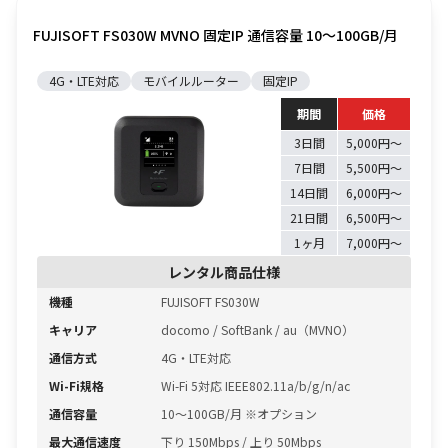
FUJISOFT FS030W MVNO 固定IP 通信容量 10〜100GB/月
4G・LTE対応
モバイルルーター
固定IP
期間
価格
3日間
5,000円〜
7日間
5,500円〜
14日間
6,000円〜
21日間
6,500円〜
1ヶ月
7,000円〜
レンタル商品仕様
機種
FUJISOFT FS030W
キャリア
docomo / SoftBank / au（MVNO）
通信方式
4G・LTE対応
Wi-Fi規格
Wi-Fi 5対応 IEEE802.11a/b/g/n/ac
通信容量
10〜100GB/月 ※オプション
最大通信速度
下り 150Mbps / 上り 50Mbps