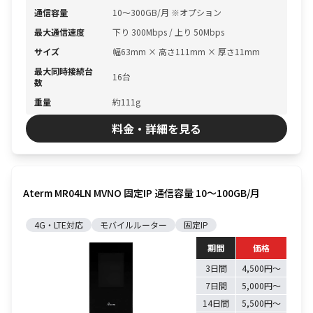
通信容量
10〜300GB/月 ※オプション
最大通信速度
下り 300Mbps / 上り 50Mbps
サイズ
幅63mm × 高さ111mm × 厚さ11mm
最大同時接続台
16台
数
重量
約111g
料金・詳細を見る
Aterm MR04LN MVNO 固定IP 通信容量 10〜100GB/月
4G・LTE対応
モバイルルーター
固定IP
期間
価格
3日間
4,500円〜
7日間
5,000円〜
14日間
5,500円〜