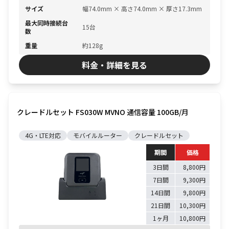
サイズ
幅74.0mm × 高さ74.0mm × 厚さ17.3mm
最大同時接続台
15台
数
重量
約128g
料金・詳細を見る
クレードルセット FS030W MVNO 通信容量 100GB/月
4G・LTE対応
モバイルルーター
クレードルセット
期間
価格
3日間
8,800円
7日間
9,300円
14日間
9,800円
21日間
10,300円
1ヶ月
10,800円