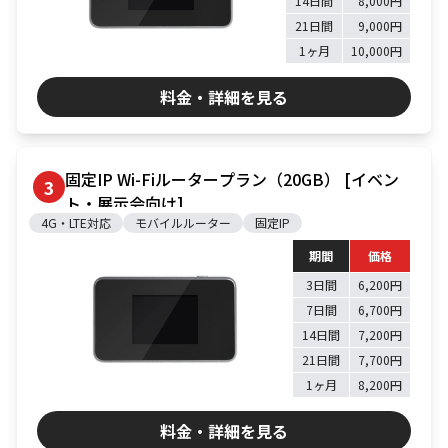
14日間
8,000円
お支払方法
21日間
9,000円
1ヶ月
10,000円
事例紹介
料金・詳細を見る
よくあるご質問
会社概要
固定IP Wi-Fiルータープラン（20GB） [イベン
3
ト・展示会向け]
4G・LTE対応
モバイルルーター
固定IP
かんたん見積もり
期間
価格
3日間
6,200円
050-3135-2199
7日間
6,700円
受付時間 9：00〜17：30（土日祝休）
14日間
7,200円
21日間
7,700円
1ヶ月
8,200円
料金・詳細を見る