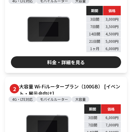
4G・LTE対応
モバイルルーター
大容量
資料ダウンロード
展示会・オフィス什器
周辺機器
期間
価格
ソフトウェア・オプショ
3日間
3,000円
ン
7日間
3,500円
14日間
4,500円
サービス・ソリューション
21日間
5,000円
1ヶ月
6,000円
標準サービス
安心補償プラン
料金・詳細を見る
キッティング
データ消去
設定・設置／オンサイト
対応
大容量 Wi-Fiルータープラン（100GB） [イベン
2
ご利用ガイド
ト・展示会向け]
4G・LTE対応
モバイルルーター
大容量
ご利用の流れ
ご返却方法
期間
価格
3日間
6,000円
レンタル利用期間につい
配送について
て
7日間
7,000円