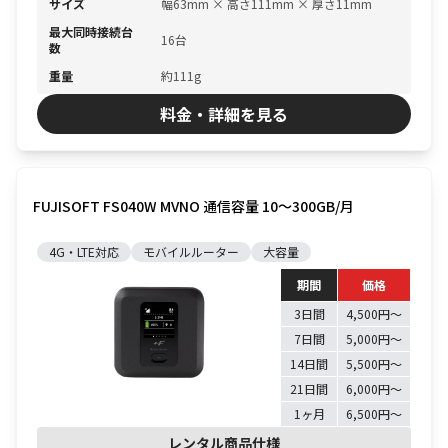
サイズ
幅63mm × 高さ111mm × 厚さ11mm
最大同時接続台
16台
数
重量
約111g
料金・詳細を見る
FUJISOFT FS040W MVNO 通信容量 10〜300GB/月
4G・LTE対応
モバイルルーター
大容量
期間
価格
3日間
4,500円〜
7日間
5,000円〜
14日間
5,500円〜
21日間
6,000円〜
1ヶ月
6,500円〜
レンタル商品仕様