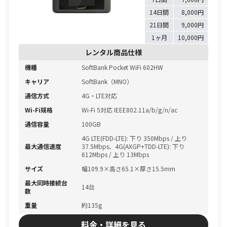
14日間
8,000円
21日間
9,000円
1ヶ月
10,000円
レンタル商品仕様
機種
SoftBank Pocket WiFi 602HW
キャリア
SoftBank（MNO）
通信方式
4G・LTE対応
Wi-Fi規格
Wi-Fi 5対応 IEEE802.11a/b/g/n/ac
通信容量
100GB
4G LTE(FDD-LTE): 下り 350Mbps / 上り
最大通信速度
37.5Mbps、4G(AXGP+TDD-LTE): 下り
612Mbps / 上り 13Mbps
サイズ
幅109.9×高さ65.1×厚さ15.5mm
最大同時接続台
14台
数
重量
約135g
料金・詳細を見る