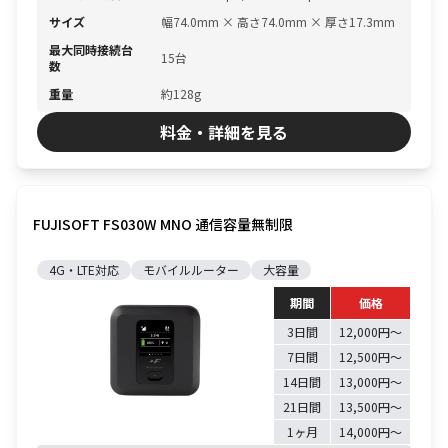
サイズ
幅74.0mm × 高さ74.0mm × 厚さ17.3mm
最大同時接続台
15台
数
重量
約128g
料金・詳細を見る
FUJISOFT FS030W MNO 通信容量無制限
4G・LTE対応
モバイルルーター
大容量
期間
価格
3日間
12,000円〜
7日間
12,500円〜
14日間
13,000円〜
21日間
13,500円〜
1ヶ月
14,000円〜