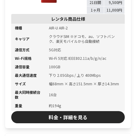
21日間
9,500円
1ヶ月
11,000円
レンタル商品仕様
機種
AIR-U AIR-2
クラウドSIM ※ドコモ、au、ソフトバン
キャリア
ク、楽天モバイルから自動接続
通信方式
5G対応
Wi-Fi規格
Wi-Fi 5対応 IEEE802.11a/b/g/n/ac
通信容量
100GB
最大通信速度
下り 2.05Gbps / 上り 400Mbps
サイズ
幅68mm × 高さ151.5mm × 厚さ14.3mm
最大同時接続台
16台
数
重量
約194g
料金・詳細を見る