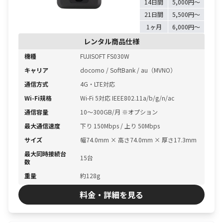
14日間
5,000円〜
21日間
5,500円〜
1ヶ月
6,000円〜
レンタル商品仕様
機種
FUJISOFT FS030W
キャリア
docomo / SoftBank / au（MVNO）
通信方式
4G・LTE対応
Wi-Fi規格
Wi-Fi 5対応 IEEE802.11a/b/g/n/ac
通信容量
10〜300GB/月 ※オプション
最大通信速度
下り 150Mbps / 上り 50Mbps
サイズ
幅74.0mm × 高さ74.0mm × 厚さ17.3mm
最大同時接続台
15台
数
重量
約128g
料金・詳細を見る