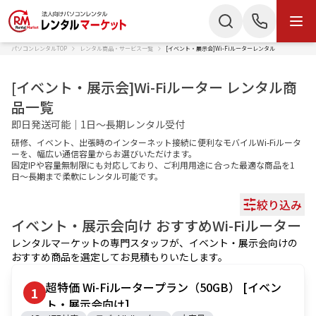
パソコンレンタルTOP
レンタル商品・サービス一覧
[イベント・展示会]Wi-Fiルーターレンタル
商品・サービス
検索
お電話でのお問い合わせ
[イベント・展示会]Wi-Fiルーター レンタル商
商品カテゴリー
品一覧
050-3135-2199
即日発送可能｜1日～長期レンタル受付
ノートパソコン
Mac
受付時間 9：00〜17：30（土日祝休）
研修、イベント、出張時のインターネット接続に便利なモバイルWi-Fiルータ
ーを、幅広い通信容量からお選びいただけます。
デスクトップPC
IPad
Webでのお問い合わせ
固定IPや容量無制限にも対応しており、ご利用用途に合った最適な商品を1
日〜長期まで柔軟にレンタル可能です。
タブレット
Wi-Fiルーター
絞り込み
お問い合わせ
イベント・展示会
向け おすすめ
Wi-Fiルーター
スターリンク
液晶ディスプレイ
レンタルマーケットの専門スタッフが、
イベント・展示会
向けの
おすすめ商品を選定してお見積もりいたします。
スマートフォン
プリンター
かんたん見積もり
超特価 Wi-Fiルータープラン（50GB） [イベン
1
プロジェクター
ペンタブレット
ト・展示会向け]