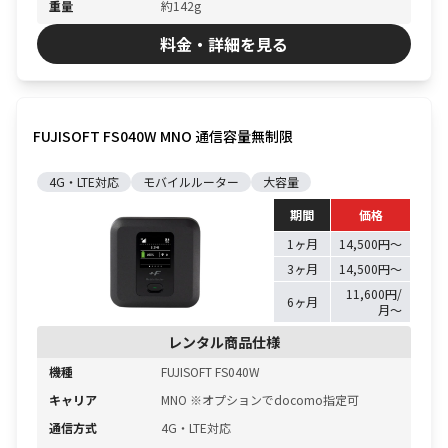
重量
約142g
料金・詳細を見る
FUJISOFT FS040W MNO 通信容量無制限
4G・LTE対応
モバイルルーター
大容量
期間
価格
1ヶ月
14,500円〜
3ヶ月
14,500円〜
11,600円/
6ヶ月
月〜
レンタル商品仕様
機種
FUJISOFT FS040W
キャリア
MNO ※オプションでdocomo指定可
通信方式
4G・LTE対応