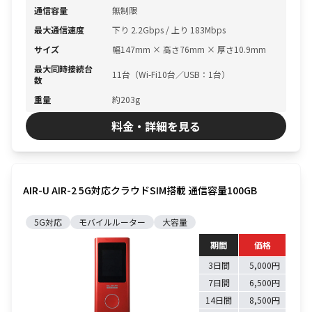
通信容量
無制限
最大通信速度
下り 2.2Gbps / 上り 183Mbps
サイズ
幅147mm × 高さ76mm × 厚さ10.9mm
最大同時接続台
11台（Wi-Fi10台／USB：1台）
数
重量
約203g
料金・詳細を見る
AIR-U AIR-2 5G対応クラウドSIM搭載 通信容量100GB
5G対応
モバイルルーター
大容量
期間
価格
3日間
5,000円
7日間
6,500円
14日間
8,500円