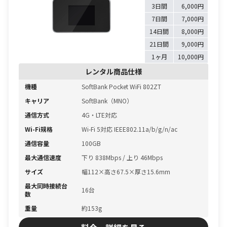
3日間
6,000円
7日間
7,000円
14日間
8,000円
21日間
9,000円
1ヶ月
10,000円
レンタル商品仕様
機種
SoftBank Pocket WiFi 802ZT
キャリア
SoftBank（MNO）
通信方式
4G・LTE対応
Wi-Fi規格
Wi-Fi 5対応 IEEE802.11a/b/g/n/ac
通信容量
100GB
最大通信速度
下り 838Mbps / 上り 46Mbps
サイズ
幅112×高さ67.5×厚さ15.6mm
最大同時接続台
16台
数
重量
約153g