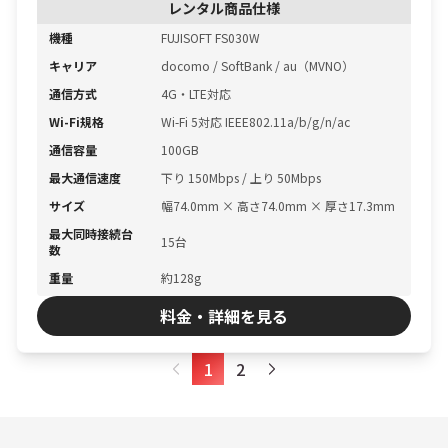
レンタル商品仕様
機種
FUJISOFT FS030W
キャリア
docomo / SoftBank / au（MVNO）
通信方式
4G・LTE対応
Wi-Fi規格
Wi-Fi 5対応 IEEE802.11a/b/g/n/ac
通信容量
100GB
最大通信速度
下り 150Mbps / 上り 50Mbps
サイズ
幅74.0mm × 高さ74.0mm × 厚さ17.3mm
最大同時接続台
15台
数
重量
約128g
料金・詳細を見る
1
2