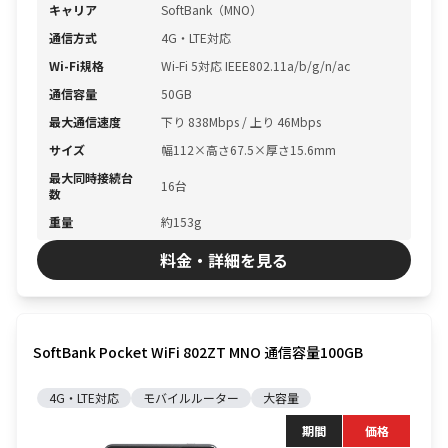
キャリア
SoftBank（MNO）
通信方式
4G・LTE対応
Wi-Fi規格
Wi-Fi 5対応 IEEE802.11a/b/g/n/ac
通信容量
50GB
最大通信速度
下り 838Mbps / 上り 46Mbps
サイズ
幅112×高さ67.5×厚さ15.6mm
最大同時接続台
16台
数
重量
約153g
料金・詳細を見る
SoftBank Pocket WiFi 802ZT MNO 通信容量100GB
4G・LTE対応
モバイルルーター
大容量
期間
価格