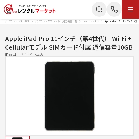
パソコンレンタルTOP
パソコン・タブレット・周辺機器一覧
iPad レンタル
Apple iPad Pro 11インチ
商品・サービス
検索
お電話でのお問い合わせ
Apple iPad Pro 11インチ（第4世代） Wi-Fi +
商品カテゴリー
Cellularモデル SIMカード付属 通信容量10GB
050-3135-2199
商品コード：
RMH-1232
ノートパソコン
Mac
受付時間 9：00〜17：30（土日祝休）
デスクトップPC
IPad
Webでのお問い合わせ
タブレット
Wi-Fiルーター
お問い合わせ
スターリンク
液晶ディスプレイ
スマートフォン
プリンター
かんたん見積もり
プロジェクター
ペンタブレット