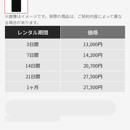
資料ダウンロード
展示会・オフィス什器
周辺機器
※画像はイメージです。実際の商品は、ご契約内容によって異な
ソフトウェア・オプショ
る場合があります。
ン
レンタル期間
価格
サービス・ソリューション
3日間
13,000円
標準サービス
安心補償プラン
7日間
14,200円
キッティング
データ消去
14日間
20,700円
設定・設置／オンサイト
21日間
27,500円
対応
1ヶ月
27,500円
ご利用ガイド
ご利用の流れ
ご返却方法
レンタル利用期間につい
配送について
て