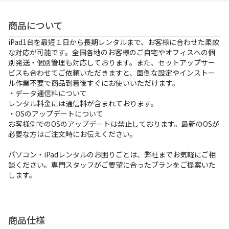
お支払方法
商品について
事例紹介
iPad1台を最短１日から長期レンタルまで、お客様に合わせた柔軟
な対応が可能です。全国各地のお客様のご自宅やオフィスへの個
よくあるご質問
別発送・個別管理も対応しております。また、セットアップサー
ビスも合わせてご依頼いただきますと、面倒な設定やインストー
会社概要
ル作業不要で商品到着後すぐにお使いいただけます。
・データ通信料について
レンタル料金には通信料が含まれております。
・OSのアップデートについて
かんたん見積もり
お客様側でのOSのアップデートは禁止しております。最新のOSが
必要な方はご注文時にお伝えください。
パソコン・iPadレンタルのお困りごとは、弊社までお気軽にご相
050-3135-2199
談ください。専門スタッフがご要望に合ったプランをご提案いた
受付時間 9：00〜17：30（土日祝休）
します。
商品仕様