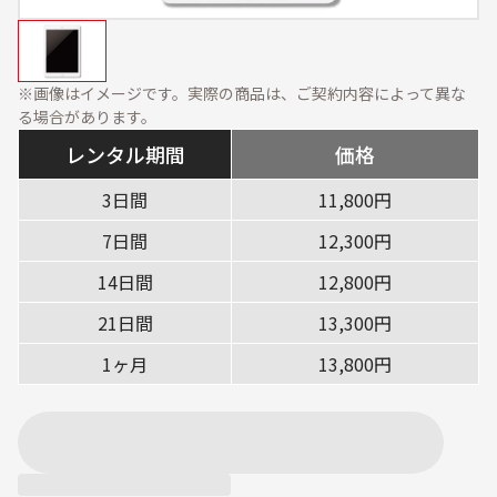
資料ダウンロード
展示会・オフィス什器
周辺機器
ソフトウェア・オプショ
ン
※画像はイメージです。実際の商品は、ご契約内容によって異な
る場合があります。
サービス・ソリューション
レンタル期間
価格
標準サービス
安心補償プラン
3日間
11,800円
7日間
12,300円
キッティング
データ消去
14日間
12,800円
設定・設置／オンサイト
対応
21日間
13,300円
ご利用ガイド
1ヶ月
13,800円
ご利用の流れ
ご返却方法
レンタル利用期間につい
配送について
て