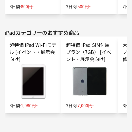
3日間:
800円~
3日間:
500円~
7日間
iPad
カテゴリーのおすすめ商品
超特価 iPad Wi-Fiモデ
超特価 iPad SIM付属
大容量
ル [イベント・展示会
プラン（7GB） [イベ
プラ
向け]
ント・展示会向け]
修・
3日間:
1,980円~
3日間:
7,000円~
3日間