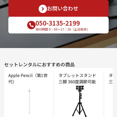
お問い合わせ
050-3135-2199
受付時間 9：00〜17：30（土日祝休）
セットレンタルにおすすめの商品
Apple Pencil（第1世
タブレットスタンド
タブ
代）
三脚 360度調節可能
三脚