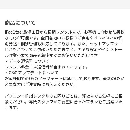
お支払方法
事例紹介
商品について
よくあるご質問
iPad1台を最短１日から長期レンタルまで、お客様に合わせた柔軟
な対応が可能です。全国各地のお客様のご自宅やオフィスへの個
別発送・個別管理も対応しております。また、セットアップサー
会社概要
ビスも合わせてご依頼いただきますと、面倒な設定やインストー
ル作業不要で商品到着後すぐにお使いいただけます。
・データ通信料について
レンタル料金には通信料が含まれております。
かんたん見積もり
・OSのアップデートについて
お客様側でのOSのアップデートは禁止しております。最新のOSが
必要な方はご注文時にお伝えください。
050-3135-2199
受付時間 9：00〜17：30（土日祝休）
パソコン・iPadレンタルのお困りごとは、弊社までお気軽にご相
談ください。専門スタッフがご要望に合ったプランをご提案いた
します。