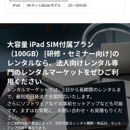
iPad
Wi-Fi + Cellularモデル
20〜300GB
大容量 iPad SIM付属プラン
（100GB） [研修・セミナー向け]の
レンタルなら、法人向けレンタル専
門のレンタルマーケットをぜひご利
用ください
レンタルマーケットでは、1日から長期間のレンタルま
で、最短即日発送で全国対応いたします。
さらにソフトウェアなどの事前セットアップなども可能
です。まずはお気軽に、お問い合わせ・お見積もりくだ
さい。
※ご契約内容や商品によって、対応可能なレンタル期間・納品日、セット
アップ内容が異なります。