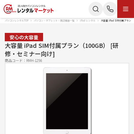
パソコンレンタルTOP
パソコン・タブレット・周辺機器一覧
iPad レンタル
大容量 iPad SIM付属プラン
商品・サービス
検索
お電話でのお問い合わせ
安心の大容量
商品カテゴリー
大容量 iPad SIM付属プラン（100GB） [研
050-3135-2199
修・セミナー向け]
ノートパソコン
Mac
受付時間 9：00〜17：30（土日祝休）
商品コード：
RMH-1256
デスクトップPC
IPad
Webでのお問い合わせ
タブレット
Wi-Fiルーター
お問い合わせ
スターリンク
液晶ディスプレイ
スマートフォン
プリンター
かんたん見積もり
プロジェクター
ペンタブレット