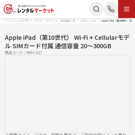
パソコンレンタルTOP
パソコン・タブレット・周辺機器一覧
iPad レンタル
Apple iPad（第10世代） Wi
商品・サービス
検索
お電話でのお問い合わせ
Apple iPad（第10世代） Wi-Fi + Cellularモデ
商品カテゴリー
ル SIMカード付属 通信容量 20〜300GB
050-3135-2199
商品コード：
RMH-1217
ノートパソコン
Mac
受付時間 9：00〜17：30（土日祝休）
デスクトップPC
IPad
Webでのお問い合わせ
タブレット
Wi-Fiルーター
お問い合わせ
スターリンク
液晶ディスプレイ
スマートフォン
プリンター
かんたん見積もり
プロジェクター
ペンタブレット