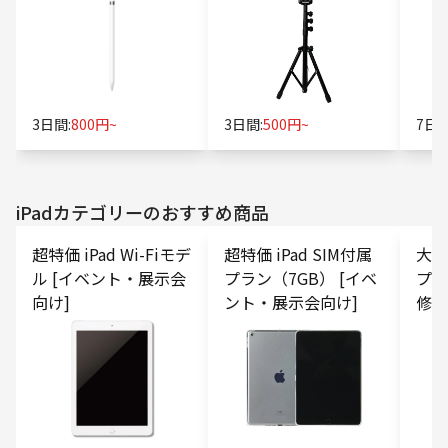
3日間:
800円~
3日間:
500円~
7日間
iPad
カテゴリーのおすすめ商品
超特価 iPad Wi-Fiモデ
超特価 iPad SIM付属
大容量
ル [イベント・展示会
プラン（7GB） [イベ
プラ
向け]
ント・展示会向け]
修・