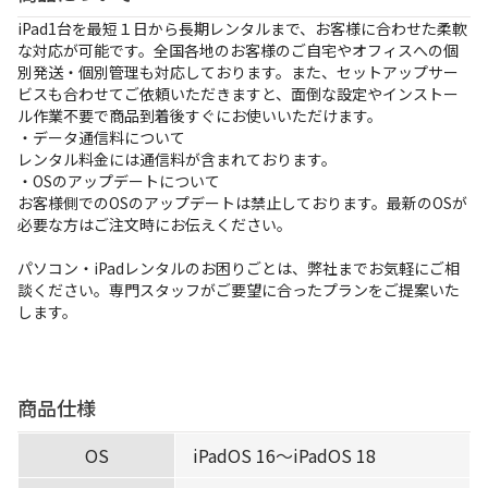
お支払方法
iPad1台を最短１日から長期レンタルまで、お客様に合わせた柔軟
な対応が可能です。全国各地のお客様のご自宅やオフィスへの個
事例紹介
別発送・個別管理も対応しております。また、セットアップサー
ビスも合わせてご依頼いただきますと、面倒な設定やインストー
ル作業不要で商品到着後すぐにお使いいただけます。
よくあるご質問
・データ通信料について
レンタル料金には通信料が含まれております。
会社概要
・OSのアップデートについて
お客様側でのOSのアップデートは禁止しております。最新のOSが
必要な方はご注文時にお伝えください。
かんたん見積もり
パソコン・iPadレンタルのお困りごとは、弊社までお気軽にご相
談ください。専門スタッフがご要望に合ったプランをご提案いた
します。
050-3135-2199
受付時間 9：00〜17：30（土日祝休）
商品仕様
OS
iPadOS 16〜iPadOS 18