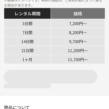
※画像はイメージです。実際の商品は、ご契約内容によって異な
資料ダウンロード
る場合があります。
展示会・オフィス什器
周辺機器
レンタル期間
価格
ソフトウェア・オプショ
ン
3日間
7,200円〜
サービス・ソリューション
7日間
8,200円〜
14日間
9,700円〜
標準サービス
安心補償プラン
21日間
11,200円〜
キッティング
データ消去
1ヶ月
11,700円〜
設定・設置／オンサイト
対応
ご利用ガイド
ご利用の流れ
ご返却方法
レンタル利用期間につい
配送について
て
商品について