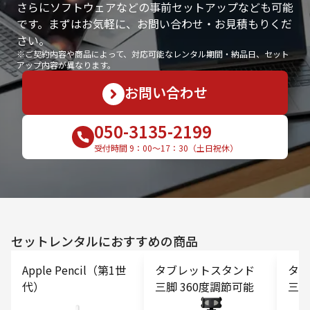
さらにソフトウェアなどの事前セットアップなども可能
です。まずはお気軽に、お問い合わせ・お見積もりくだ
さい。
※ご契約内容や商品によって、対応可能なレンタル期間・納品日、セット
アップ内容が異なります。
お問い合わせ
050-3135-2199
受付時間 9：00〜17：30（土日祝休）
セットレンタルにおすすめの商品
Apple Pencil（第1世
タブレットスタンド
タブ
代）
三脚 360度調節可能
三脚