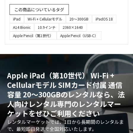
この商品についているタグ
iPad
Wi-Fi + Cellularモデル
20〜300GB
iPadOS 18
A14 Bionic
10.9インチ
2360×1640
Apple Pencil（第1世代）
Apple Pencil（USB-C）
Apple iPad（第10世代） Wi-Fi +
Cellularモデル SIMカード付属 通信
容量 20〜300GBのレンタルなら、法
人向けレンタル専門のレンタルマー
ケットをぜひご利用ください
レンタルマーケットでは、1日から長期間のレンタルま
で、最短即日発送で全国対応いたします。