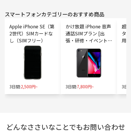
スマートフォン
カテゴリーのおすすめ商品
Apple iPhone SE（第
かけ放題 iPhone 音声
超特価
2世代）SIMカードな
通話SIMプラン [出
タS
し（SIMフリー）
張・研修・イベント向
用・
け]
3日間:
2,500円~
3日間:
7,800円~
3日間
どんなささいなことでもお問い合わせ