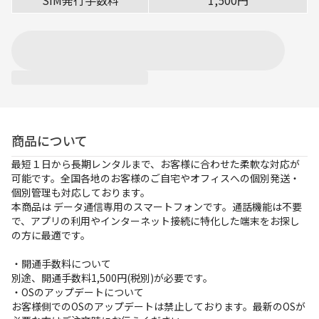
SIM発行手数料
1,500円
お支払方法
事例紹介
よくあるご質問
会社概要
商品について
最短１日から長期レンタルまで、お客様に合わせた柔軟な対応が
かんたん見積もり
可能です。全国各地のお客様のご自宅やオフィスへの個別発送・
個別管理も対応しております。
本商品は データ通信専用のスマートフォンです。通話機能は不要
050-3135-2199
で、アプリの利用やインターネット接続に特化した端末をお探し
受付時間 9：00〜17：30（土日祝休）
の方に最適です。
・開通手数料について
別途、開通手数料1,500円(税別)が必要です。
・OSのアップデートについて
お客様側でのOSのアップデートは禁止しております。最新のOSが