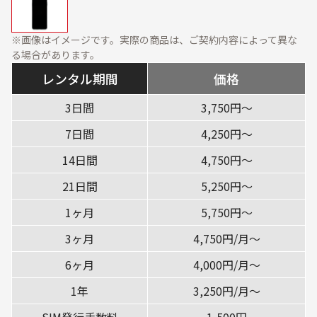
資料ダウンロード
展示会・オフィス什器
周辺機器
※画像はイメージです。実際の商品は、ご契約内容によって異な
ソフトウェア・オプショ
る場合があります。
ン
レンタル期間
価格
サービス・ソリューション
3日間
3,750円〜
標準サービス
安心補償プラン
7日間
4,250円〜
キッティング
データ消去
14日間
4,750円〜
設定・設置／オンサイト
21日間
5,250円〜
対応
1ヶ月
5,750円〜
ご利用ガイド
3ヶ月
4,750円/月〜
ご利用の流れ
ご返却方法
6ヶ月
4,000円/月〜
レンタル利用期間につい
1年
3,250円/月〜
配送について
て