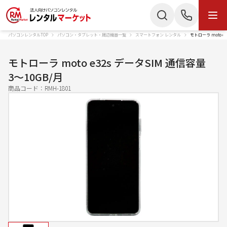
パソコンレンタルTOP
パソコン・タブレット・周辺機器一覧
スマートフォン レンタル
モトローラ moto e
商品・サービス
検索
お電話でのお問い合わせ
モトローラ moto e32s データSIM 通信容量
商品カテゴリー
3〜10GB/月
050-3135-2199
商品コード：
RMH-1801
ノートパソコン
Mac
受付時間 9：00〜17：30（土日祝休）
デスクトップPC
IPad
Webでのお問い合わせ
タブレット
Wi-Fiルーター
お問い合わせ
スターリンク
液晶ディスプレイ
スマートフォン
プリンター
かんたん見積もり
プロジェクター
ペンタブレット