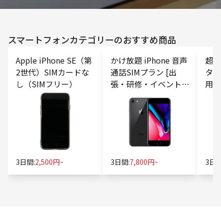
スマートフォン
カテゴリーのおすすめ商品
Apple iPhone SE（第
かけ放題 iPhone 音声
超特価
2世代）SIMカードな
通話SIMプラン [出
タS
し（SIMフリー）
張・研修・イベント向
用・
け]
3日間:
2,500円~
3日間:
7,800円~
3日間