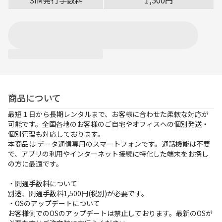
SIM発行手数料
1,500円
お支払方法
事例紹介
よくあるご質問
会社概要
商品について
最短１日から長期レンタルまで、お客様に合わせた柔軟な対応が
かんたん見積もり
可能です。全国各地のお客様のご自宅やオフィスへの個別発送・
個別管理も対応しております。
本商品は データ通信専用のスマートフォンです。通話機能は不要
050-3135-2199
で、アプリの利用やインターネット接続に特化した端末をお探し
受付時間 9：00〜17：30（土日祝休）
の方に最適です。
・開通手数料について
別途、開通手数料1,500円(税別)が必要です。
・OSのアップデートについて
お客様側でのOSのアップデートは禁止しております。最新のOSが