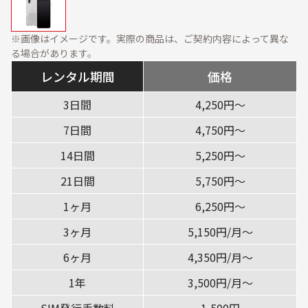
資料ダウンロード
展示会・オフィス什器
周辺機器
※画像はイメージです。実際の商品は、ご契約内容によって異な
ソフトウェア・オプショ
る場合があります。
ン
レンタル期間
価格
サービス・ソリューション
3日間
4,250円〜
標準サービス
安心補償プラン
7日間
4,750円〜
キッティング
データ消去
14日間
5,250円〜
設定・設置／オンサイト
21日間
5,750円〜
対応
1ヶ月
6,250円〜
ご利用ガイド
3ヶ月
5,150円/月〜
ご利用の流れ
ご返却方法
6ヶ月
4,350円/月〜
レンタル利用期間につい
1年
3,500円/月〜
配送について
て