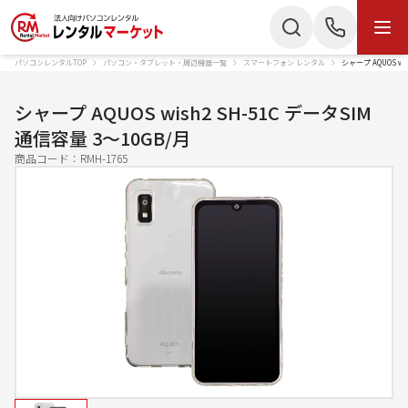
パソコンレンタルTOP
パソコン・タブレット・周辺機器一覧
スマートフォン レンタル
シャープ AQUOS wi
商品・サービス
検索
お電話でのお問い合わせ
シャープ AQUOS wish2 SH-51C データSIM
商品カテゴリー
通信容量 3〜10GB/月
050-3135-2199
商品コード：
RMH-1765
ノートパソコン
Mac
受付時間 9：00〜17：30（土日祝休）
デスクトップPC
IPad
Webでのお問い合わせ
タブレット
Wi-Fiルーター
お問い合わせ
スターリンク
液晶ディスプレイ
スマートフォン
プリンター
かんたん見積もり
プロジェクター
ペンタブレット