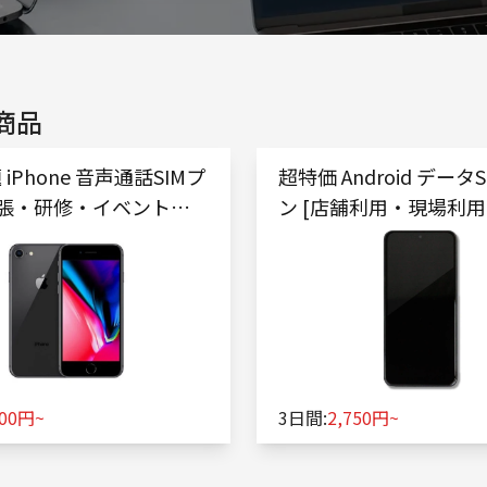
商品
iPhone 音声通話SIMプ
超特価 Android データ
出張・研修・イベント向
ン [店舗利用・現場利用
800円~
3日間:
2,750円~