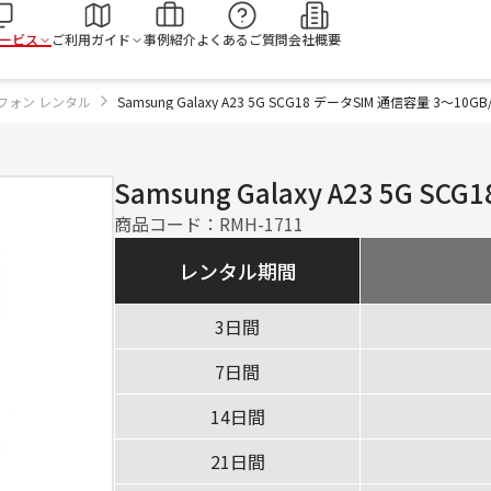
検
ービス
ご利用ガイド
事例紹介
よくあるご質問
会社概要
フォン レンタル
Samsung Galaxy A23 5G SCG18 データSIM 通信容量 3〜10
Samsung Galaxy A23 5G S
商品コード：
RMH-1711
レンタル期間
3日間
7日間
14日間
21日間