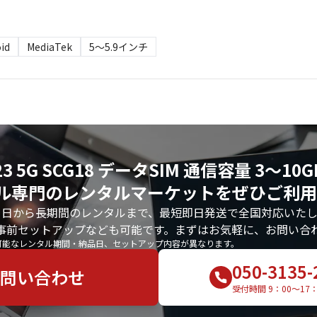
id
MediaTek
5～5.9インチ
 A23 5G SCG18 データSIM 通信容量 3〜
ル専門のレンタルマーケットをぜひご利用
1日から長期間のレンタルまで、最短即日発送で全国対応いたし
事前セットアップなども可能です。まずはお気軽に、お問い合
可能なレンタル期間・納品日、セットアップ内容が異なります。
050-3135-
問い合わせ
受付時間 9：00〜17