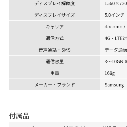
ディスプレイ解像度
1560×720
ディスプレイサイズ
5.8インチ
キャリア
docomo /
通信方式
4G・LTE
音声通話・SMS
データ通信
通信容量
3〜10GB
重量
168g
メーカー・ブランド
Samsung
付属品