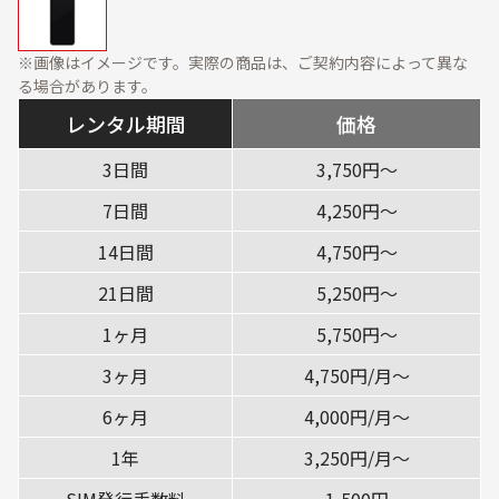
資料ダウンロード
展示会・オフィス什器
周辺機器
※画像はイメージです。実際の商品は、ご契約内容によって異な
ソフトウェア・オプショ
る場合があります。
ン
レンタル期間
価格
サービス・ソリューション
3日間
3,750円〜
標準サービス
安心補償プラン
7日間
4,250円〜
キッティング
データ消去
14日間
4,750円〜
設定・設置／オンサイト
21日間
5,250円〜
対応
1ヶ月
5,750円〜
ご利用ガイド
3ヶ月
4,750円/月〜
ご利用の流れ
ご返却方法
6ヶ月
4,000円/月〜
レンタル利用期間につい
1年
3,250円/月〜
配送について
て