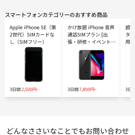
スマートフォン
カテゴリーのおすすめ商品
Apple iPhone SE（第
かけ放題 iPhone 音声
超特価
2世代）SIMカードな
通話SIMプラン [出
タS
し（SIMフリー）
張・研修・イベント向
用・
け]
3日間:
2,500円~
3日間:
7,800円~
3日間
どんなささいなことでもお問い合わせ