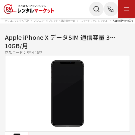
パソコンレンタルTOP
パソコン・タブレット・周辺機器一覧
スマートフォン レンタル
Apple iPhone 
商品・サービス
検索
お電話でのお問い合わせ
Apple iPhone X データSIM 通信容量 3〜
商品カテゴリー
10GB/月
050-3135-2199
商品コード：
RMH-1657
ノートパソコン
Mac
受付時間 9：00〜17：30（土日祝休）
デスクトップPC
IPad
Webでのお問い合わせ
タブレット
Wi-Fiルーター
お問い合わせ
スターリンク
液晶ディスプレイ
スマートフォン
プリンター
かんたん見積もり
プロジェクター
ペンタブレット