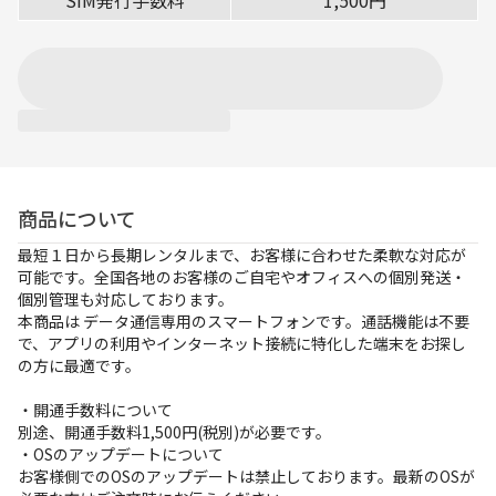
SIM発行手数料
1,500円
お支払方法
事例紹介
よくあるご質問
会社概要
商品について
最短１日から長期レンタルまで、お客様に合わせた柔軟な対応が
かんたん見積もり
可能です。全国各地のお客様のご自宅やオフィスへの個別発送・
個別管理も対応しております。
本商品は データ通信専用のスマートフォンです。通話機能は不要
050-3135-2199
で、アプリの利用やインターネット接続に特化した端末をお探し
受付時間 9：00〜17：30（土日祝休）
の方に最適です。
・開通手数料について
別途、開通手数料1,500円(税別)が必要です。
・OSのアップデートについて
お客様側でのOSのアップデートは禁止しております。最新のOSが