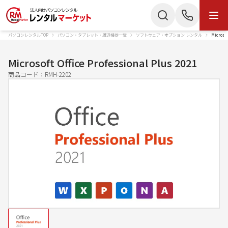
パソコンレンタルTOP
パソコン・タブレット・周辺機器一覧
ソフトウェア・オプション レンタル
Microso
商品・サービス
検索
お電話でのお問い合わせ
Microsoft Office Professional Plus 2021
商品カテゴリー
商品コード：
RMH-2202
050-3135-2199
ノートパソコン
Mac
受付時間 9：00〜17：30（土日祝休）
デスクトップPC
IPad
Webでのお問い合わせ
タブレット
Wi-Fiルーター
お問い合わせ
スターリンク
液晶ディスプレイ
スマートフォン
プリンター
かんたん見積もり
プロジェクター
ペンタブレット