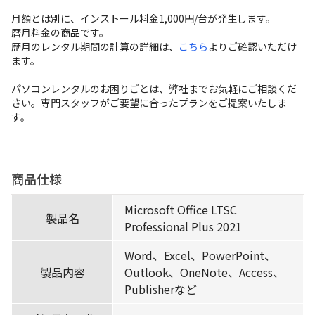
お支払方法
月額とは別に、インストール料金1,000円/台が発生します。
暦月料金の商品です。
事例紹介
歴月のレンタル期間の計算の詳細は、
こちら
よりご確認いただけ
ます。
よくあるご質問
パソコンレンタルのお困りごとは、弊社までお気軽にご相談くだ
さい。専門スタッフがご要望に合ったプランをご提案いたしま
会社概要
す。
かんたん見積もり
商品仕様
Microsoft Office LTSC
050-3135-2199
製品名
Professional Plus 2021
受付時間 9：00〜17：30（土日祝休）
Word、Excel、PowerPoint、
製品内容
Outlook、OneNote、Access、
Publisherなど