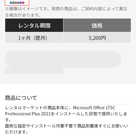
資料ダウンロード
展示会・オフィス什器
周辺機器
※画像はイメージです。実際の商品は、ご契約内容によって異な
る場合があります。
ソフトウェア・オプショ
ン
レンタル期間
価格
サービス・ソリューション
1ヶ月（歴月）
5,200円
標準サービス
安心補償プラン
キッティング
データ消去
設定・設置／オンサイト
対応
ご利用ガイド
商品について
レンタルマーケットの商品本体に、Microsoft Office LTSC
ご利用の流れ
ご返却方法
Professional Plus 2021をインストールした状態で提供いたしま
す。
レンタル利用期間につい
配送について
面倒な設定やインストール作業不要で商品到着後すぐにお使いい
て
ただけます。