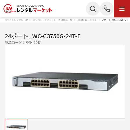
パソコンレンタルTOP
パソコン・タブレット・周辺機器一覧
周辺機器 レンタル
24ポート_WC-C3750G-24
商品・サービス
検索
お電話でのお問い合わせ
24ポート_WC-C3750G-24T-E
商品カテゴリー
商品コード：
RMH-2047
050-3135-2199
ノートパソコン
Mac
受付時間 9：00〜17：30（土日祝休）
デスクトップPC
IPad
Webでのお問い合わせ
タブレット
Wi-Fiルーター
お問い合わせ
スターリンク
液晶ディスプレイ
スマートフォン
プリンター
かんたん見積もり
プロジェクター
ペンタブレット