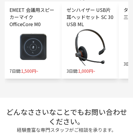
EMEET 会議用スピー
ゼンハイザー USB片
タブ
カーマイク
耳ヘッドセット SC 30
三脚
OfficeCore M0
USB ML
3日間
7日間:
1,500円~
3日間:
1,000円~
どんなささいなことでもお問い合わせ
ください。
経験豊富な専門スタッフがご相談を承ります。