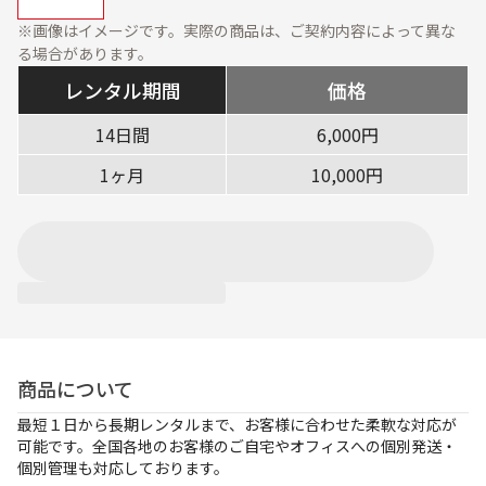
資料ダウンロード
展示会・オフィス什器
周辺機器
※画像はイメージです。実際の商品は、ご契約内容によって異な
る場合があります。
ソフトウェア・オプショ
ン
レンタル期間
価格
サービス・ソリューション
14日間
6,000円
1ヶ月
10,000円
標準サービス
安心補償プラン
キッティング
データ消去
設定・設置／オンサイト
対応
ご利用ガイド
商品について
ご利用の流れ
ご返却方法
最短１日から長期レンタルまで、お客様に合わせた柔軟な対応が
レンタル利用期間につい
配送について
可能です。全国各地のお客様のご自宅やオフィスへの個別発送・
て
個別管理も対応しております。