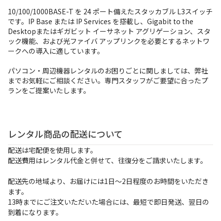
お支払方法
10/100/1000BASE-T を 24 ポート備えたスタッカブル L3スイッチ
です。IP Base または IP Services を搭載し、Gigabit to the
事例紹介
Desktopまたはギガビット イーサネット アグリゲーション、スタ
ック機能、および光ファイバ アップリンクを必要とするネットワ
ークへの導入に適しています。
よくあるご質問
パソコン・周辺機器レンタルのお困りごとに関しましては、弊社
会社概要
までお気軽にご相談ください。専門スタッフがご要望に合ったプ
ランをご提案いたします。
かんたん見積もり
レンタル商品の配送について
050-3135-2199
配送は宅配便を使用します。
配送費用はレンタル代金と併せて、往復分をご請求いたします。
受付時間 9：00〜17：30（土日祝休）
配送先の地域より、お届けには1日～2日程度のお時間をいただき
ます。
13時までにご注文いただいた場合には、最短で即日発送、翌日の
到着になります。