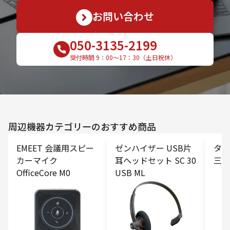
お問い合わせ
050-3135-2199
受付時間 9：00〜17：30（土日祝休）
周辺機器
カテゴリーのおすすめ商品
EMEET 会議用スピー
ゼンハイザー USB片
タブ
カーマイク
耳ヘッドセット SC 30
三脚
OfficeCore M0
USB ML