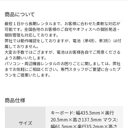
お支払方法
商品について
事例紹介
最短１日から長期レンタルまで、お客様に合わせた柔軟な対応が
可能です。全国各地のお客様のご自宅やオフィスへの個別発送・
よくあるご質問
個別管理も対応しております。
弊社では動作確認をしておりますが、電池（単4形、単3形）は付
会社概要
属しておりません。
大変お手数ではござますが、電池はお客様各自でご用意くださる
ようお願いいたします。
パソコン・周辺機器レンタルのお困りごとに関しましては、弊社
かんたん見積もり
までお気軽にご相談ください。専門スタッフがご要望に合ったプ
ランをご提案いたします。
050-3135-2199
受付時間 9：00〜17：30（土日祝休）
商品仕様
キーボード: 幅435.5mm×奥行
20.5mm×高さ137.5mm マウス:
サイズ
幅61.5mm×奥行35.2mm×高さ