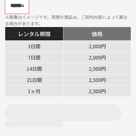
資料ダウンロード
展示会・オフィス什器
周辺機器
※画像はイメージです。実際の商品は、ご契約内容によって異な
ソフトウェア・オプショ
る場合があります。
ン
レンタル期間
価格
サービス・ソリューション
3日間
2,000円
標準サービス
安心補償プラン
7日間
2,000円
キッティング
データ消去
14日間
2,500円
設定・設置／オンサイト
21日間
2,500円
対応
1ヶ月
2,500円
ご利用ガイド
ご利用の流れ
ご返却方法
レンタル利用期間につい
配送について
て