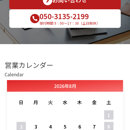
050-3135-2199
受付時間 9：00〜17：30（土日祝休）
営業カレンダー
Calendar
2026
年
8月
日
月
火
水
木
金
土
1
2
3
4
5
6
7
8