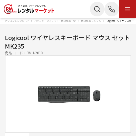
パソコンレンタルTOP
パソコン・タブレット・周辺機器一覧
周辺機器 レンタル
Logicool ワイヤレスキー
商品・サービス
検索
お電話でのお問い合わせ
Logicool ワイヤレスキーボード マウス セット
商品カテゴリー
MK235
050-3135-2199
商品コード：
RMH-2010
ノートパソコン
Mac
受付時間 9：00〜17：30（土日祝休）
デスクトップPC
IPad
Webでのお問い合わせ
タブレット
Wi-Fiルーター
お問い合わせ
スターリンク
液晶ディスプレイ
スマートフォン
プリンター
かんたん見積もり
プロジェクター
ペンタブレット