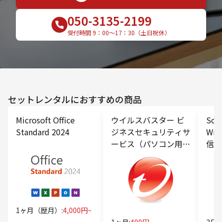
050-3135-2199
受付時間 9：00〜17：30（土日祝休）
セットレンタルにおすすめの商品
Microsoft Office
ウイルスバスター ビ
Sof
Standard 2024
ジネスセキュリティサ
WiF
ービス（パソコン用オ
信容
プション）
1ヶ月（歴月）:
4,000円~