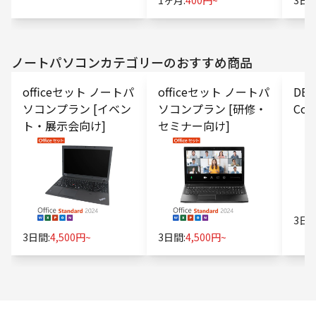
1ヶ月:
400円~
3日間
ノートパソコン
カテゴリーのおすすめ商品
officeセット ノートパ
officeセット ノートパ
DEL
ソコンプラン [イベン
ソコンプラン [研修・
Core
ト・展示会向け]
セミナー向け]
3日間
3日間:
4,500円~
3日間:
4,500円~