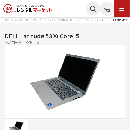
パソコンレンタルTOP
パソコン・タブレット・周辺機器一覧
ノートパソコン レンタル
DELL Latitude 53
商品・サービス
検索
お電話でのお問い合わせ
DELL Latitude 5320 Core i5
商品カテゴリー
商品コード：
RMH-1031
050-3135-2199
ノートパソコン
Mac
受付時間 9：00〜17：30（土日祝休）
デスクトップPC
IPad
Webでのお問い合わせ
タブレット
Wi-Fiルーター
お問い合わせ
スターリンク
液晶ディスプレイ
スマートフォン
プリンター
かんたん見積もり
プロジェクター
ペンタブレット