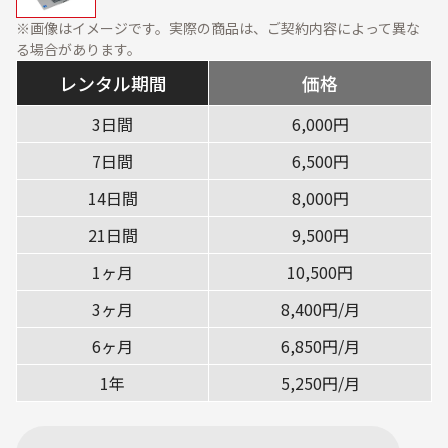
資料ダウンロード
展示会・オフィス什器
周辺機器
※画像はイメージです。実際の商品は、ご契約内容によって異な
る場合があります。
ソフトウェア・オプショ
ン
レンタル期間
価格
サービス・ソリューション
3日間
6,000円
7日間
6,500円
標準サービス
安心補償プラン
14日間
8,000円
キッティング
データ消去
21日間
9,500円
設定・設置／オンサイト
1ヶ月
10,500円
対応
3ヶ月
8,400円/月
ご利用ガイド
6ヶ月
6,850円/月
ご利用の流れ
ご返却方法
1年
5,250円/月
レンタル利用期間につい
配送について
て