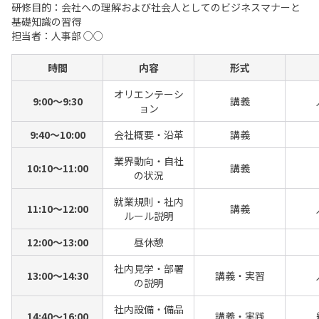
研修目的：会社への理解および社会人としてのビジネスマナーと
基礎知識の習得
担当者：人事部 ○○
時間
内容
形式
オリエンテーシ
9:00～9:30
講義
ョン
9:40～10:00
会社概要・沿革
講義
業界動向・自社
10:10～11:00
講義
の状況
就業規則・社内
11:10～12:00
講義
ルール説明
12:00～13:00
昼休憩
社内見学・部署
13:00～14:30
講義・実習
の説明
社内設備・備品
14:40～16:00
講義・実践