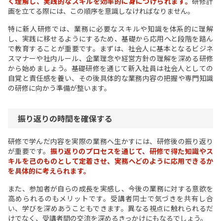
く理解し、実践的なスキルを効率的に身につけられます。
研修計
画を立てる際には、この順序を意識しなければなりません。
特に新人研修では、業務に必要なスキルや知識を体系的に理解
し、実践に移せるようにするため、基礎から応用へと段階を踏ん
で教育することが重要です。まずは、社会人に基本となるビジネ
スマナーや社内ルール、企業理念や経営方針の理解を深める研修
から始めましょう。基礎研修を通じて新入社員は社会人としての
自覚と責任感を養い、その後具体的な業務内容の把握や専門知識
の研修に向かう準備が整います。
振り返りの時間を確保する
研修で学んだ内容を実際の業務へ生かすには、研修後の振り返り
が重要です。
振り返りのプロセスを通じて、研修で得た知識やス
キルを己のものとして定着させ、実務へどのように応用できるか
を具体的に考えられます。
また、参加者が自らの成長を実感し、今後の業務に対する意欲を
高められるのもメリットです。受講者同士で気づきを共有し合
い、学びを深めあうこともできます。異なる視点に触れられるだ
けでなく、受講者間の交流を深めるきっかけにもなるでしょう。