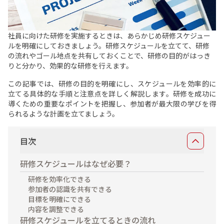
資料ダウンロード
展示会・オフィス什器
周辺機器
社員に向けた研修を実施するときは、あらかじめ研修スケジュー
ソフトウェア・オプション
ルを明確にしておきましょう。研修スケジュールを立てて、研修
の流れやゴール地点を共有しておくことで、研修の目的がはっき
サービス・ソリューション
りと分かり、効果的な研修を行えます。
この記事では、研修の目的を明確にし、スケジュールを効率的に
標準サービス
安心補償プラン
立てる具体的な手順と注意点を詳しく解説します。研修を成功に
導くための重要なポイントを把握し、参加者が最大限の学びを得
キッティング
データ消去
られるような計画を立てましょう。
設定・設置／オンサイト対応
目次
ご利用ガイド
研修スケジュールはなぜ必要？
研修を効率化できる
ご利用の流れ
ご返却方法
参加者の認識を共有できる
目標を明確にできる
レンタル利用期間について
配送について
内容を調整できる
研修スケジュールを立てるときの流れ