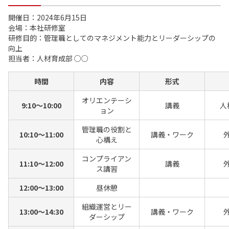
開催日：2024年6月15日
会場：本社研修室
研修目的：管理職としてのマネジメント能力とリーダーシップの
向上
担当者：人材育成部 ○○
時間
内容
形式
オリエンテーシ
9:10～10:00
講義
人
ョン
管理職の役割と
10:10～11:00
講義・ワーク
心構え
コンプライアン
11:10～12:00
講義
ス講習
12:00～13:00
昼休憩
組織運営とリー
13:00～14:30
講義・ワーク
ダーシップ