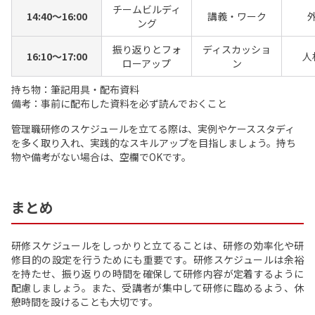
チームビルディ
14:40～16:00
講義・ワーク
ング
振り返りとフォ
ディスカッショ
16:10～17:00
人
ローアップ
ン
持ち物：筆記用具・配布資料
備考：事前に配布した資料を必ず読んでおくこと
管理職研修のスケジュールを立てる際は、実例やケーススタディ
を多く取り入れ、実践的なスキルアップを目指しましょう。持ち
物や備考がない場合は、空欄でOKです。
まとめ
研修スケジュールをしっかりと立てることは、研修の効率化や研
修目的の設定を行うためにも重要です。研修スケジュールは余裕
を持たせ、振り返りの時間を確保して研修内容が定着するように
配慮しましょう。また、受講者が集中して研修に臨めるよう、休
憩時間を設けることも大切です。