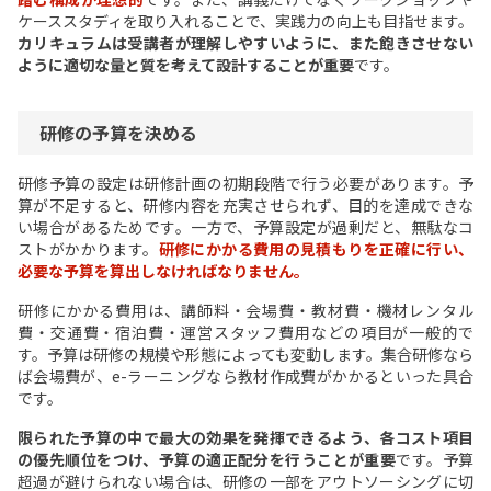
ケーススタディを取り入れることで、実践力の向上も目指せます。
カリキュラムは受講者が理解しやすいように、また飽きさせない
ように適切な量と質を考えて設計することが重要
です。
研修の予算を決める
研修予算の設定は研修計画の初期段階で行う必要があります。予
算が不足すると、研修内容を充実させられず、目的を達成できな
い場合があるためです。一方で、予算設定が過剰だと、無駄なコ
ストがかかります。
研修にかかる費用の見積もりを正確に行い、
必要な予算を算出しなければなりません。
研修にかかる費用は、講師料・会場費・教材費・機材レンタル
費・交通費・宿泊費・運営スタッフ費用などの項目が一般的で
す。予算は研修の規模や形態によっても変動します。集合研修なら
ば会場費が、e-ラーニングなら教材作成費がかかるといった具合
です。
限られた予算の中で最大の効果を発揮できるよう、各コスト項目
の優先順位をつけ、予算の適正配分を行うことが重要
です。予算
超過が避けられない場合は、研修の一部をアウトソーシングに切