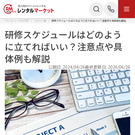
パソコンレンタルTOP
コラム一覧
研修スケジュールはどのように立てればいい？注意点や具体例も解説
商品・サービス
研修スケジュールはどのよう
お電話でのお問い合わせ
商品カテゴリー
に立てればいい？注意点や具
050-3135-2199
体例も解説
ノートパソコン
Mac
受付時間 9：00〜17：30（土日祝休）
公開日:
2024/04/26
最終更新日:
2026/06/26
デスクトップPC
IPad
Webでのお問い合わせ
タブレット
Wi-Fiルーター
お問い合わせ
スターリンク
液晶ディスプレイ
スマートフォン
プリンター
かんたん見積もり
プロジェクター
ペンタブレット