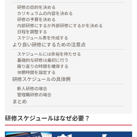
お支払方法
研修の目的を決める
カリキュラムの内容を決める
事例紹介
研修の予算を決める
内部研修にするか外部研修にするかを決める
日程を調整する
よくあるご質問
スケジュール表を作成する
より良い研修にするための注意点
会社概要
スケジュールには余裕を持たせる
基礎的な研修は最初に行う
振り返りの時間を確保する
かんたん見積もり
休憩時間を設定する
研修スケジュールの具体例
新人研修の場合
050-3135-2199
管理職研修の場合
まとめ
受付時間 9：00〜17：30（土日祝休）
研修スケジュールはなぜ必要？