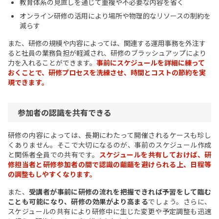
教育体系の見直しを通じて重複や不必要な内容を省く
オンライン研修の活用により場所や物理的なリソースの制約を
減らす
また、研修の規模や内容によっては、関連する運用事務を外注す
ると社員の業務負担が軽減され、研修のブラッシュアップにより
力を入れることができます。
事前にスケジュールを詳細に練って
おくことで、研修プロセスを洗練させ、時間とコストの節約を実
現できます。
参加者の認識を共有できる
研修の内容によっては、長期にわたって開催されるケースも珍し
くありません。そこで大切になるのが、事前のスケジュール作成
と関係者全員での共有です。
スケジュールを共有しておけば、研
修担当者と研修参加者の間で認識の齟齬を避けられる上、日程等
の調整もしやすくなります。
また、
受講者が事前に研修の流れを把握できれば予習をして臨む
ことも可能になり、研修の効果がより高まる
でしょう。さらに、
スケジュールの共有により研修中に生じた変更や予定調整も迅速