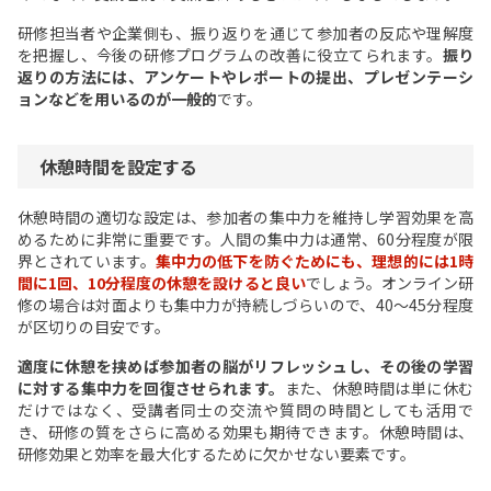
研修担当者や企業側も、振り返りを通じて参加者の反応や理解度
を把握し、今後の研修プログラムの改善に役立てられます。
振り
返りの方法には、アンケートやレポートの提出、プレゼンテーシ
ョンなどを用いるのが一般的
です。
休憩時間を設定する
休憩時間の適切な設定は、参加者の集中力を維持し学習効果を高
めるために非常に重要です。人間の集中力は通常、60分程度が限
界とされています。
集中力の低下を防ぐためにも、理想的には1時
間に1回、10分程度の休憩を設けると良い
でしょう。オンライン研
修の場合は対面よりも集中力が持続しづらいので、40～45分程度
が区切りの目安です。
適度に休憩を挟めば参加者の脳がリフレッシュし、その後の学習
に対する集中力を回復させられます。
また、休憩時間は単に休む
だけではなく、受講者同士の交流や質問の時間としても活用で
き、研修の質をさらに高める効果も期待できます。休憩時間は、
研修効果と効率を最大化するために欠かせない要素です。